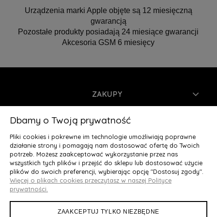
Urządzenia marki Apple objęte są 12 miesięczną
gwarancją
Pozostałe produkty posiadają 24 miesiące gwarancji
Akcesoria GSM 6 miesięcy
ZAKUPY
INFORMACJE
Dbamy o Twoją prywatność
Pliki cookies i pokrewne im technologie umożliwiają poprawne
MOJE KONTO
działanie strony i pomagają nam dostosować ofertę do Twoich
potrzeb. Możesz zaakceptować wykorzystanie przez nas
wszystkich tych plików i przejść do sklepu lub dostosować użycie
O NAS
plików do swoich preferencji, wybierając opcję "Dostosuj zgody".
Więcej o plikach cookies przeczytasz w naszej Polityce
Deluxury.pl
|| Struga 7, 90-420 Łódź, woj. łódzkie || NIP:
prywatności.
5252902064 || tel.: 666 666 950, e-mail: kontakt@deluxury.pl
ZAAKCEPTUJ TYLKO NIEZBĘDNE