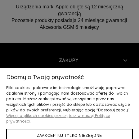
Urządzenia marki Apple objęte są 12 miesięczną
gwarancją
Pozostałe produkty posiadają 24 miesiące gwarancji
Akcesoria GSM 6 miesięcy
ZAKUPY
INFORMACJE
Dbamy o Twoją prywatność
Pliki cookies i pokrewne im technologie umożliwiają poprawne
MOJE KONTO
działanie strony i pomagają nam dostosować ofertę do Twoich
potrzeb. Możesz zaakceptować wykorzystanie przez nas
wszystkich tych plików i przejść do sklepu lub dostosować użycie
O NAS
plików do swoich preferencji, wybierając opcję "Dostosuj zgody".
Więcej o plikach cookies przeczytasz w naszej Polityce
Deluxury.pl
|| Struga 7, 90-420 Łódź, woj. łódzkie || NIP:
prywatności.
5252902064 || tel.: 666 666 950, e-mail: kontakt@deluxury.pl
ZAAKCEPTUJ TYLKO NIEZBĘDNE