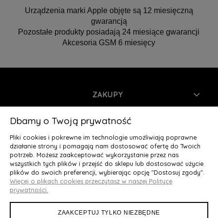
Urządzenia marki Apple objęte są 12 miesięczną
gwarancją
Pozostałe produkty posiadają 24 miesiące gwarancji
Akcesoria GSM 6 miesięcy
ZAKUPY
INFORMACJE
Dbamy o Twoją prywatność
Pliki cookies i pokrewne im technologie umożliwiają poprawne
MOJE KONTO
działanie strony i pomagają nam dostosować ofertę do Twoich
potrzeb. Możesz zaakceptować wykorzystanie przez nas
wszystkich tych plików i przejść do sklepu lub dostosować użycie
O NAS
plików do swoich preferencji, wybierając opcję "Dostosuj zgody".
Więcej o plikach cookies przeczytasz w naszej Polityce
Deluxury.pl
|| Struga 7, 90-420 Łódź, woj. łódzkie || NIP:
prywatności.
5252902064 || tel.: 666 666 950, e-mail: kontakt@deluxury.pl
ZAAKCEPTUJ TYLKO NIEZBĘDNE