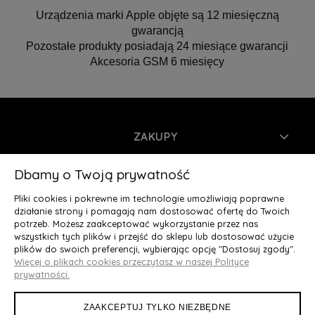
Urządzenia marki Apple objęte są 12 miesięczną
gwarancją
Pozostałe produkty posiadają 24 miesiące gwarancji
Akcesoria GSM 6 miesięcy
ZAKUPY
INFORMACJE
Dbamy o Twoją prywatność
Pliki cookies i pokrewne im technologie umożliwiają poprawne
MOJE KONTO
działanie strony i pomagają nam dostosować ofertę do Twoich
potrzeb. Możesz zaakceptować wykorzystanie przez nas
wszystkich tych plików i przejść do sklepu lub dostosować użycie
O NAS
plików do swoich preferencji, wybierając opcję "Dostosuj zgody".
Więcej o plikach cookies przeczytasz w naszej Polityce
Deluxury.pl
|| Struga 7, 90-420 Łódź, woj. łódzkie || NIP:
prywatności.
5252902064 || tel.: 666 666 950, e-mail: kontakt@deluxury.pl
ZAAKCEPTUJ TYLKO NIEZBĘDNE