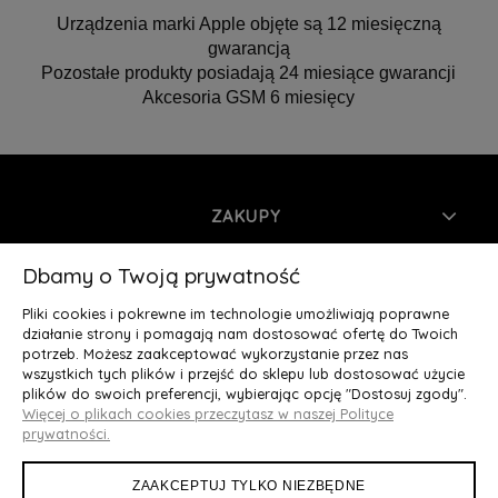
Urządzenia marki Apple objęte są 12 miesięczną
gwarancją
Pozostałe produkty posiadają 24 miesiące gwarancji
Akcesoria GSM 6 miesięcy
ZAKUPY
INFORMACJE
Dbamy o Twoją prywatność
Pliki cookies i pokrewne im technologie umożliwiają poprawne
MOJE KONTO
działanie strony i pomagają nam dostosować ofertę do Twoich
potrzeb. Możesz zaakceptować wykorzystanie przez nas
wszystkich tych plików i przejść do sklepu lub dostosować użycie
O NAS
plików do swoich preferencji, wybierając opcję "Dostosuj zgody".
Więcej o plikach cookies przeczytasz w naszej Polityce
Deluxury.pl
|| Struga 7, 90-420 Łódź, woj. łódzkie || NIP:
prywatności.
5252902064 || tel.: 666 666 950, e-mail: kontakt@deluxury.pl
ZAAKCEPTUJ TYLKO NIEZBĘDNE