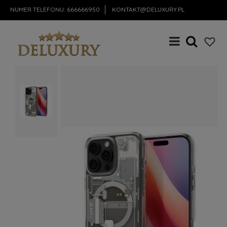
NUMER TELEFONU:
666666950
KONTAKT@DELUXURY.PL