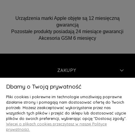
Urządzenia marki Apple objęte są 12 miesięczną
gwarancją
Pozostałe produkty posiadają 24 miesiące gwarancji
Akcesoria GSM 6 miesięcy
ZAKUPY
INFORMACJE
Dbamy o Twoją prywatność
Pliki cookies i pokrewne im technologie umożliwiają poprawne
MOJE KONTO
działanie strony i pomagają nam dostosować ofertę do Twoich
potrzeb. Możesz zaakceptować wykorzystanie przez nas
wszystkich tych plików i przejść do sklepu lub dostosować użycie
O NAS
plików do swoich preferencji, wybierając opcję "Dostosuj zgody".
Więcej o plikach cookies przeczytasz w naszej Polityce
Deluxury.pl
|| Struga 7, 90-420 Łódź, woj. łódzkie || NIP:
prywatności.
5252902064 || tel.: 666 666 950, e-mail: kontakt@deluxury.pl