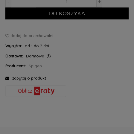
-
+
DO KOSZYKA
dodaj do przechowalni
Wysyłka:
od 1 do 2 dni
Dostawa:
Darmowa
Cena nie zawiera ewentualnych kosztów płatności
Producent:
Spigen
zapytaj o produkt