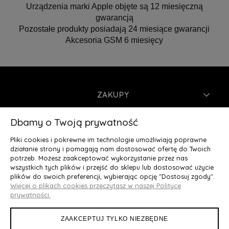
Urządzenia marki Apple objęte są 12 miesięczną
gwarancją
Pozostałe produkty posiadają 24 miesiące gwarancji
Akcesoria GSM 6 miesięcy
ZAKUPY
INFORMACJE
Dbamy o Twoją prywatność
Pliki cookies i pokrewne im technologie umożliwiają poprawne
MOJE KONTO
działanie strony i pomagają nam dostosować ofertę do Twoich
potrzeb. Możesz zaakceptować wykorzystanie przez nas
wszystkich tych plików i przejść do sklepu lub dostosować użycie
O NAS
plików do swoich preferencji, wybierając opcję "Dostosuj zgody".
Więcej o plikach cookies przeczytasz w naszej Polityce
Deluxury.pl
|| Struga 7, 90-420 Łódź, woj. łódzkie || NIP:
prywatności.
5252902064 || tel.: 666 666 950, e-mail: kontakt@deluxury.pl
ZAAKCEPTUJ TYLKO NIEZBĘDNE