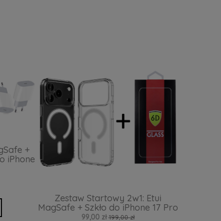
gSafe +
o iPhone
Zestaw Startowy 2w1: Etui
MagSafe + Szkło do iPhone 17 Pro
99,00 zł
199,00 zł