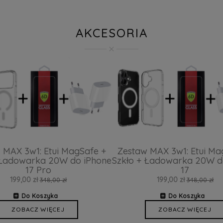
AKCESORIA
 MAX 3w1: Etui MagSafe +
Zestaw MAX 3w1: Etui Ma
 Ładowarka 20W do iPhone
Szkło + Ładowarka 20W d
17 Pro
17
199,00 zł
199,00 zł
348,00 zł
348,00 zł
Do Koszyka
Do Koszyka
ZOBACZ WIĘCEJ
ZOBACZ WIĘCEJ