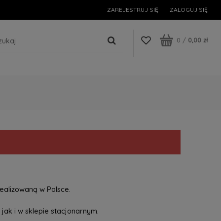
ZAREJESTRUJ SIĘ
ZALOGUJ SIĘ
0
/
0,00 zł
ealizowaną w Polsce.
jak i w sklepie stacjonarnym.