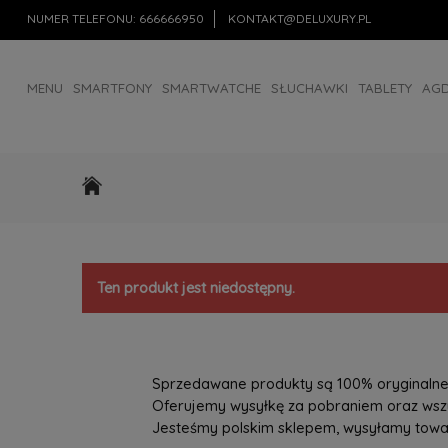
NUMER TELEFONU:
666666950
KONTAKT@DELUXURY.PL
MENU
SMARTFONY
SMARTWATCHE
SŁUCHAWKI
TABLETY
AG
AKCESORIA
OUTLET
Ten produkt jest niedostępny.
Sprzedawane produkty są 100% oryginalne, 
Oferujemy wysyłkę za pobraniem oraz wszys
Jesteśmy polskim sklepem, wysyłamy towary 