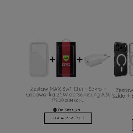
Zestaw MAX 3w1: Etui + Szkło +
Zestaw
Ładowarka 25W do Samsung A36
Szkło +
179,00 zł
247,00 zł
Do Koszyka
ZOBACZ WIĘCEJ