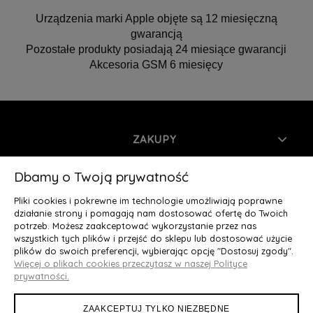
Urządzenia marki Apple objęte są 12 miesięczną
gwarancją
Pozostałe produkty posiadają 24 miesiące gwarancji
Akcesoria GSM 6 miesięcy
ZAKUPY
INFORMACJE
Dbamy o Twoją prywatność
Pliki cookies i pokrewne im technologie umożliwiają poprawne
MOJE KONTO
działanie strony i pomagają nam dostosować ofertę do Twoich
potrzeb. Możesz zaakceptować wykorzystanie przez nas
wszystkich tych plików i przejść do sklepu lub dostosować użycie
O NAS
plików do swoich preferencji, wybierając opcję "Dostosuj zgody".
Więcej o plikach cookies przeczytasz w naszej Polityce
Deluxury.pl
|| Struga 7, 90-420 Łódź, woj. łódzkie || NIP:
prywatności.
5252902064 || tel.: 666 666 950, e-mail: kontakt@deluxury.pl
ZAAKCEPTUJ TYLKO NIEZBĘDNE