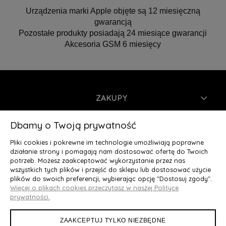
Urządzenia marki Apple objęte są 12 miesięczną
gwarancją
Pozostałe produkty posiadają 24 miesiące gwarancji
Akcesoria GSM 6 miesięcy
ZAKUPY
INFORMACJE
Dbamy o Twoją prywatność
Pliki cookies i pokrewne im technologie umożliwiają poprawne
MOJE KONTO
działanie strony i pomagają nam dostosować ofertę do Twoich
potrzeb. Możesz zaakceptować wykorzystanie przez nas
wszystkich tych plików i przejść do sklepu lub dostosować użycie
O NAS
plików do swoich preferencji, wybierając opcję "Dostosuj zgody".
Więcej o plikach cookies przeczytasz w naszej Polityce
Deluxury.pl
|| Struga 7, 90-420 Łódź, woj. łódzkie || NIP:
prywatności.
5252902064 || tel.: 666 666 950, e-mail: kontakt@deluxury.pl
ZAAKCEPTUJ TYLKO NIEZBĘDNE