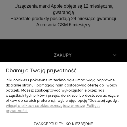
Urządzenia marki Apple objęte są 12 miesięczną
gwarancją
Pozostałe produkty posiadają 24 miesiące gwarancji
Akcesoria GSM 6 miesięcy
ZAKUPY
INFORMACJE
Dbamy o Twoją prywatność
Pliki cookies i pokrewne im technologie umożliwiają poprawne
MOJE KONTO
działanie strony i pomagają nam dostosować ofertę do Twoich
potrzeb. Możesz zaakceptować wykorzystanie przez nas
wszystkich tych plików i przejść do sklepu lub dostosować użycie
O NAS
plików do swoich preferencji, wybierając opcję "Dostosuj zgody".
Więcej o plikach cookies przeczytasz w naszej Polityce
Deluxury.pl
|| Struga 7, 90-420 Łódź, woj. łódzkie || NIP:
prywatności.
5252902064 || tel.: 666 666 950, e-mail: kontakt@deluxury.pl
ZAAKCEPTUJ TYLKO NIEZBĘDNE