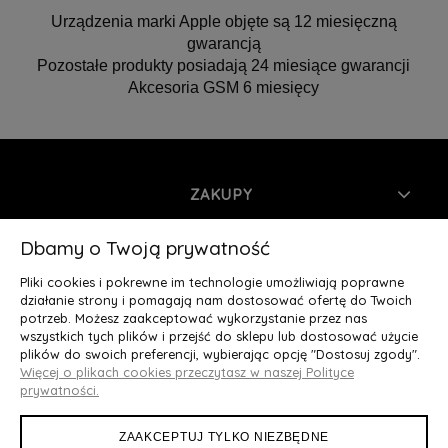
Urządzenia marki Apple objęte są 12 miesięczną
gwarancją
Pozostałe produkty posiadają 24 miesiące gwarancji
Akcesoria GSM 6 miesięcy
ZAKUPY
INFORMACJE
Dbamy o Twoją prywatność
Pliki cookies i pokrewne im technologie umożliwiają poprawne
MOJE KONTO
działanie strony i pomagają nam dostosować ofertę do Twoich
potrzeb. Możesz zaakceptować wykorzystanie przez nas
wszystkich tych plików i przejść do sklepu lub dostosować użycie
O NAS
plików do swoich preferencji, wybierając opcję "Dostosuj zgody".
Więcej o plikach cookies przeczytasz w naszej Polityce
Deluxury.pl
|| Struga 7, 90-420 Łódź, woj. łódzkie || NIP:
prywatności.
5252902064 || tel.: 666 666 950, e-mail: kontakt@deluxury.pl
ZAAKCEPTUJ TYLKO NIEZBĘDNE