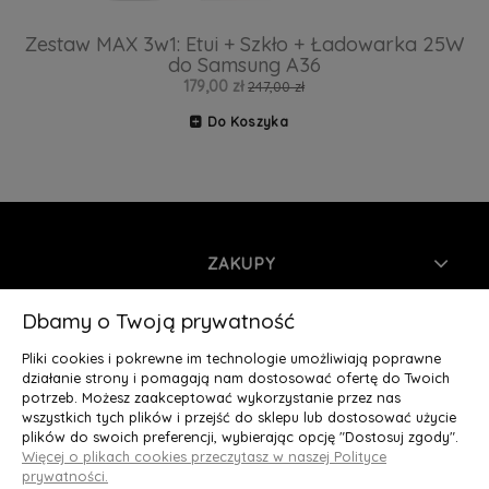
Zestaw MAX 3w1: Etui + Szkło + Ładowarka 25W
do Samsung A36
179,00 zł
247,00 zł
Do Koszyka
ZAKUPY
INFORMACJE
Dbamy o Twoją prywatność
Pliki cookies i pokrewne im technologie umożliwiają poprawne
MOJE KONTO
działanie strony i pomagają nam dostosować ofertę do Twoich
potrzeb. Możesz zaakceptować wykorzystanie przez nas
wszystkich tych plików i przejść do sklepu lub dostosować użycie
O NAS
plików do swoich preferencji, wybierając opcję "Dostosuj zgody".
Więcej o plikach cookies przeczytasz w naszej Polityce
Deluxury.pl
|| Struga 7, 90-420 Łódź, woj. łódzkie || NIP:
prywatności.