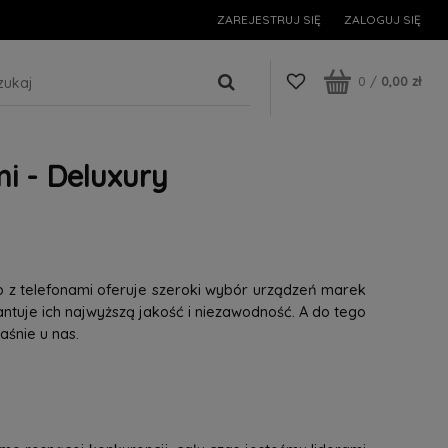
ZAREJESTRUJ SIĘ
ZALOGUJ SIĘ
0
/
0,00 zł
i - Deluxury
p z telefonami oferuje szeroki wybór urządzeń marek
tuje ich najwyższą jakość i niezawodność. A do tego
śnie u nas.