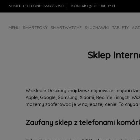
NUMER TELEFONU:
666666950
KONTAKT@DELUXURY.PL
MENU
SMARTFONY
SMARTWATCHE
SŁUCHAWKI
TABLETY
AG
AKCESORIA
OUTLET
Sklep Inter
W sklepie Deluxury znajdziesz najnowsze i najbardz
Apple, Google, Samsung, Xiaomi, Realme i innych. W
możemy zaoferować je w najlepszej cenie! To chyba
Zaufany sklep z telefonami komórk