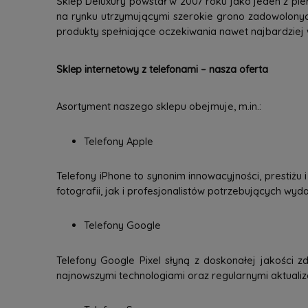
Sklep Deluxury powstał w 2007 roku jako jeden z pie
na rynku utrzymującymi szerokie grono zadowolonyc
produkty spełniające oczekiwania nawet najbardziej
Sklep internetowy z telefonami – nasza oferta
Asortyment naszego sklepu obejmuje, m.in.:
Telefony Apple
Telefony iPhone to synonim innowacyjności, prestiżu
fotografii, jak i profesjonalistów potrzebujących wy
Telefony Google
Telefony Google Pixel słyną z doskonałej jakości zd
najnowszymi technologiami oraz regularnymi aktuali