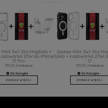
 MAX 3w1: Etui MagSafe +
Zestaw MAX 3w1: Etui Ma
 Ładowarka 20W do iPhone
Szkło + Ładowarka 20W d
17 Pro
17
199,00 zł
199,00 zł
348,00 zł
348,00 zł
Do Koszyka
Do Koszyka
ZOBACZ WIĘCEJ
ZOBACZ WIĘCEJ