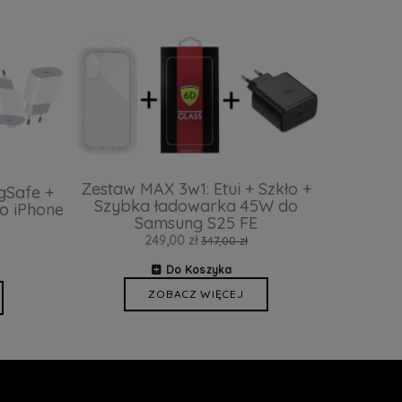
Zestaw MAX 3w1: Etui + Szkło +
gSafe +
Szybka ładowarka 45W do
o iPhone
Samsung S25 FE
249,00 zł
347,00 zł
Do Koszyka
ZOBACZ WIĘCEJ