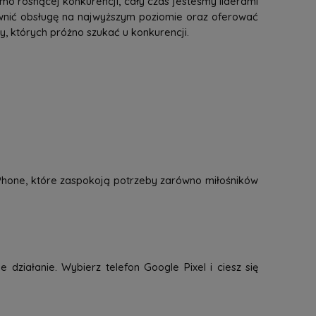
mo rosnącej konkurencji, cały czas jesteśmy liderami
ewnić obsługę na najwyższym poziomie oraz oferować
 których próżno szukać u konkurencji.
 iPhone, które zaspokoją potrzeby zarówno miłośników
 działanie. Wybierz telefon Google Pixel i ciesz się