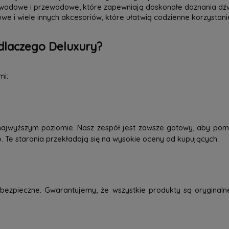
zewodowe i przewodowe, które zapewniają doskonałe doznania dź
we i wiele innych akcesoriów, które ułatwią codzienne korzystani
dlaczego Deluxury?
mi:
najwyższym poziomie. Nasz zespół jest zawsze gotowy, aby pom
o. Te starania przekładają się na wysokie oceny od kupujących.
ezpieczne. Gwarantujemy, że wszystkie produkty są oryginaln