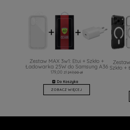
Zestaw MAX 3w1: Etui + Szkło +
Zestaw
Ładowarka 25W do Samsung A36
Szkło +
179,00 zł
247,00 zł
Do Koszyka
ZOBACZ WIĘCEJ