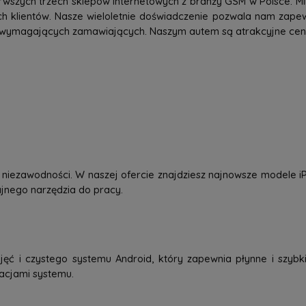
rwszych trzech sklepów internetowych z branży GSM w Polsce. Mi
h klientów. Nasze wieloletnie doświadczenie pozwala nam zap
 wymagających zamawiających. Naszym autem są atrakcyjne ceny,
 i niezawodności. W naszej ofercie znajdziesz najnowsze modele
dajnego narzędzia do pracy.
jęć i czystego systemu Android, który zapewnia płynne i szybkie
zacjami systemu.