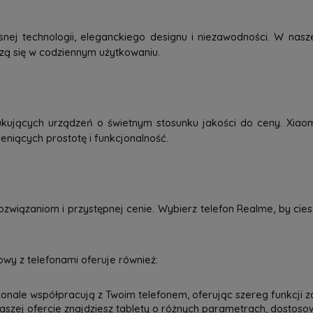
j technologii, eleganckiego designu i niezawodności. W nasze
dzą się w codziennym użytkowaniu.
kujących urządzeń o świetnym stosunku jakości do ceny. Xiao
eniących prostotę i funkcjonalność.
związaniom i przystępnej cenie. Wybierz telefon Realme, by ci
wy z telefonami oferuje również:
onale współpracują z Twoim telefonem, oferując szereg funkcji z
 naszej ofercie znajdziesz tablety o różnych parametrach, dostos