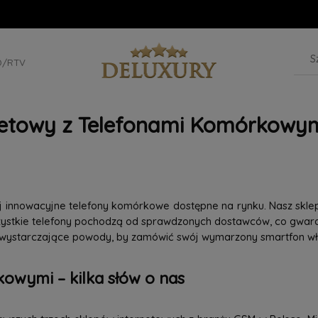
D/RTV
netowy z Telefonami Komórkowym
iej innowacyjne telefony komórkowe dostępne na rynku. Nasz skle
szystkie telefony pochodzą od sprawdzonych dostawców, co gwaran
 wystarczające powody, by zamówić swój wymarzony smartfon wła
owymi – kilka słów o nas