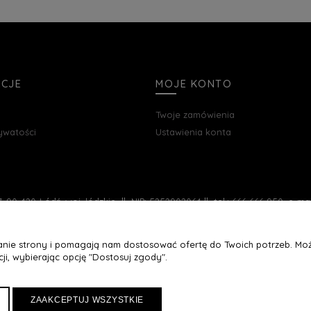
ACJE
MOJE KONTO
Twoje zamówienia
rywatości
Ustawienia konta
, 90-420 Łódź, woj. łódzkie || NIP: 5252902064 || tel.: 666 666 950, e-m
łanie strony i pomagają nam dostosować ofertę do Twoich potrzeb. Moż
ji, wybierając opcję "Dostosuj zgody".
ZAAKCEPTUJ WSZYSTKIE
Maxsote
Rocoto Theme. All rights reserved