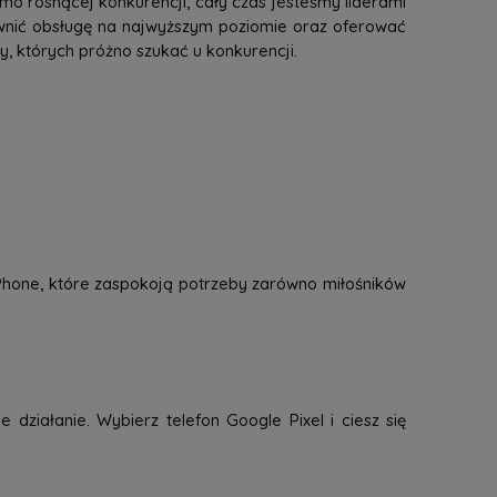
mo rosnącej konkurencji, cały czas jesteśmy liderami
ewnić obsługę na najwyższym poziomie oraz oferować
 których próżno szukać u konkurencji.
 iPhone, które zaspokoją potrzeby zarówno miłośników
 działanie. Wybierz telefon Google Pixel i ciesz się