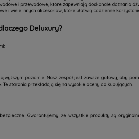
zewodowe i przewodowe, które zapewniają doskonałe doznania dź
we i wiele innych akcesoriów, które ułatwią codzienne korzystani
dlaczego Deluxury?
mi:
najwyższym poziomie. Nasz zespół jest zawsze gotowy, aby pom
o. Te starania przekładają się na wysokie oceny od kupujących.
ezpieczne. Gwarantujemy, że wszystkie produkty są oryginaln