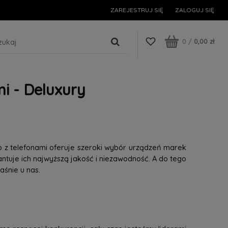
ZAREJESTRUJ SIĘ
ZALOGUJ SIĘ
0
/
0,00 zł
i - Deluxury
p z telefonami oferuje szeroki wybór urządzeń marek
tuje ich najwyższą jakość i niezawodność. A do tego
śnie u nas.