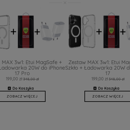
 MAX 3w1: Etui MagSafe +
Zestaw MAX 3w1: Etui Ma
 Ładowarka 20W do iPhone
Szkło + Ładowarka 20W d
17 Pro
17
199,00 zł
199,00 zł
348,00 zł
348,00 zł
Do Koszyka
Do Koszyka
ZOBACZ WIĘCEJ
ZOBACZ WIĘCEJ