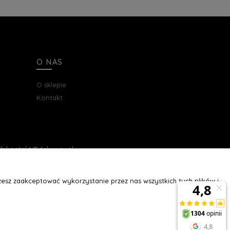
O NAS
O sklepie
Kontakt
ail: kontakt@deluxury.pl
esz zaakceptować wykorzystanie przez nas wszystkich tych plików i