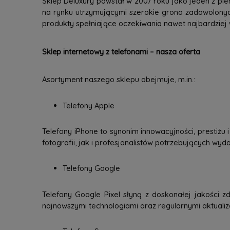
Sklep Deluxury powstał w 2007 roku jako jeden z pie
na rynku utrzymującymi szerokie grono zadowolonyc
produkty spełniające oczekiwania nawet najbardziej
Sklep internetowy z telefonami – nasza oferta
Asortyment naszego sklepu obejmuje, m.in.:
Telefony Apple
Telefony iPhone to synonim innowacyjności, prestiżu
fotografii, jak i profesjonalistów potrzebujących wy
Telefony Google
Telefony Google Pixel słyną z doskonałej jakości zd
najnowszymi technologiami oraz regularnymi aktuali