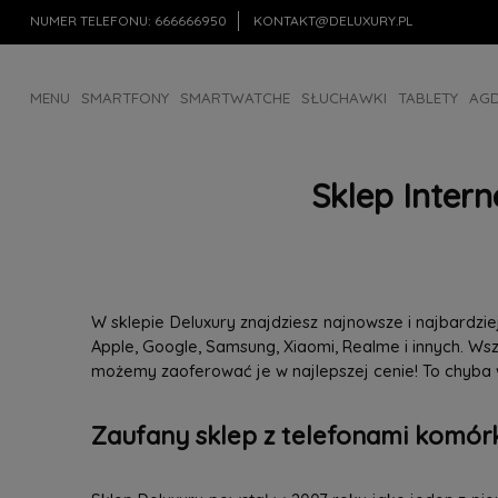
NUMER TELEFONU:
666666950
KONTAKT@DELUXURY.PL
MENU
SMARTFONY
SMARTWATCHE
SŁUCHAWKI
TABLETY
AG
AKCESORIA
OUTLET
Sklep Inter
W sklepie Deluxury znajdziesz najnowsze i najbardz
Apple, Google, Samsung, Xiaomi, Realme i innych. W
możemy zaoferować je w najlepszej cenie! To chyba
Zaufany sklep z telefonami komórk