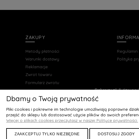
ZAKUPY
INFORM
Metody płatności
Regulamin
Warunki dostawy
Polityka p
Reklamacje
Zwrot towaru
Formularz zwrotu
Deluxury.pl
|| Struga 7
Dbamy o Twoją prywatność
Pliki cookies i pokrewne im technologie umożliwiają poprawne dzia
przejść do sklepu lub dostosować użycie plików do swoich preferenc
Więcej o plikach cookies przeczytasz w naszej Polityce prywatności.
ZAAKCEPTUJ TYLKO NIEZBĘDNE
DOSTOSUJ ZGODY