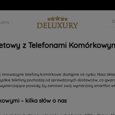
D/RTV
netowy z Telefonami Komórkowym
iej innowacyjne telefony komórkowe dostępne na rynku. Nasz skle
szystkie telefony pochodzą od sprawdzonych dostawców, co gwaran
 wystarczające powody, by zamówić swój wymarzony smartfon wła
owymi – kilka słów o nas