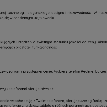
j technologii, eleganckiego designu i niezawodności. W nasze
dzą się w codziennym użytkowaniu.
kujących urządzeń o świetnym stosunku jakości do ceny. Xiao
eniących prostotę i funkcjonalność.
związaniom i przystępnej cenie. Wybierz telefon Realme, by ci
wy z telefonami oferuje również:
onale współpracują z Twoim telefonem, oferując szereg funkcji z
 naszej ofercie znajdziesz tablety o różnych parametrach, dostos