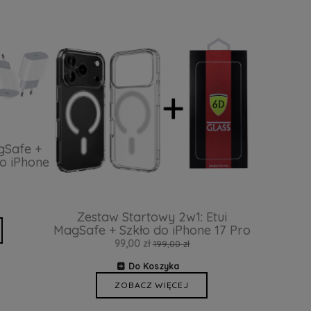
gSafe +
o iPhone
Zestaw Startowy 2w1: Etui
MagSafe + Szkło do iPhone 17 Pro
99,00 zł
199,00 zł
Do Koszyka
ZOBACZ WIĘCEJ