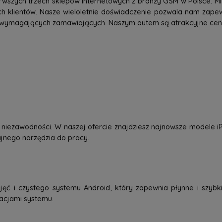
rwszych trzech sklepów internetowych z branży GSM w Polsce. Mi
h klientów. Nasze wieloletnie doświadczenie pozwala nam zap
 wymagających zamawiających. Naszym autem są atrakcyjne ceny,
 i niezawodności. W naszej ofercie znajdziesz najnowsze modele
dajnego narzędzia do pracy.
jęć i czystego systemu Android, który zapewnia płynne i szybkie
zacjami systemu.