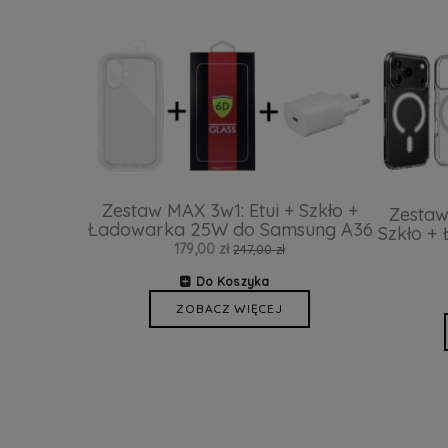
Zestaw MAX 3w1: Etui + Szkło +
Zestaw
Ładowarka 25W do Samsung A36
Szkło +
179,00 zł
247,00 zł
Do Koszyka
ZOBACZ WIĘCEJ