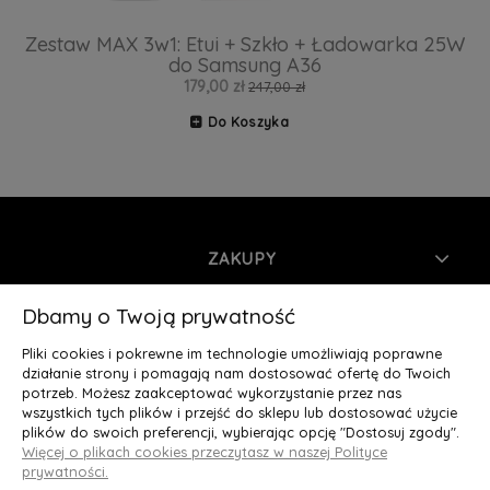
Zestaw MAX 3w1: Etui + Szkło + Ładowarka 25W
do Samsung A36
179,00 zł
247,00 zł
Do Koszyka
ZAKUPY
INFORMACJE
Dbamy o Twoją prywatność
Pliki cookies i pokrewne im technologie umożliwiają poprawne
MOJE KONTO
działanie strony i pomagają nam dostosować ofertę do Twoich
potrzeb. Możesz zaakceptować wykorzystanie przez nas
wszystkich tych plików i przejść do sklepu lub dostosować użycie
O NAS
plików do swoich preferencji, wybierając opcję "Dostosuj zgody".
Więcej o plikach cookies przeczytasz w naszej Polityce
Deluxury.pl
|| Struga 7, 90-420 Łódź, woj. łódzkie || NIP:
prywatności.
5252902064 || tel.: 666 666 950, e-mail: kontakt@deluxury.pl