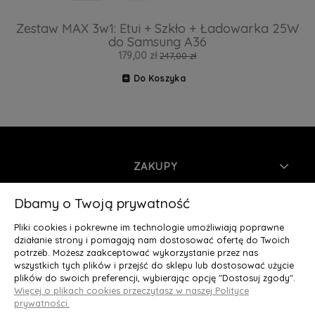
Zestaw MAX 3w1: Etui + Szkło + Ładowarka 25W
do Samsung A36
179,00 zł
247,00 zł
Do Koszyka
ZAKUPY
INFORMACJE
Dbamy o Twoją prywatność
Pliki cookies i pokrewne im technologie umożliwiają poprawne
MOJE KONTO
działanie strony i pomagają nam dostosować ofertę do Twoich
potrzeb. Możesz zaakceptować wykorzystanie przez nas
wszystkich tych plików i przejść do sklepu lub dostosować użycie
O NAS
plików do swoich preferencji, wybierając opcję "Dostosuj zgody".
Więcej o plikach cookies przeczytasz w naszej Polityce
Deluxury.pl
|| Struga 7, 90-420 Łódź, woj. łódzkie || NIP:
prywatności.
5252902064 || tel.: 666 666 950, e-mail: kontakt@deluxury.pl