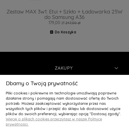
Zestaw MAX 3w1: Etui + Szkło + Ładowarka 25W
do Samsung A36
179,00 zł
247,00 zł
Do Koszyka
ZAKUPY
INFORMACJE
Dbamy o Twoją prywatność
Pliki cookies i pokrewne im technologie umożliwiają poprawne
MOJE KONTO
działanie strony i pomagają nam dostosować ofertę do Twoich
potrzeb. Możesz zaakceptować wykorzystanie przez nas
wszystkich tych plików i przejść do sklepu lub dostosować użycie
O NAS
plików do swoich preferencji, wybierając opcję "Dostosuj zgody".
Więcej o plikach cookies przeczytasz w naszej Polityce
Deluxury.pl
|| Struga 7, 90-420 Łódź, woj. łódzkie || NIP:
prywatności.
5252902064 || tel.: 666 666 950, e-mail: kontakt@deluxury.pl