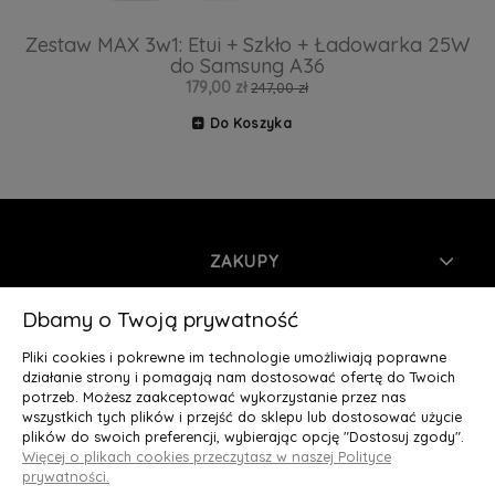
Zestaw MAX 3w1: Etui + Szkło + Ładowarka 25W
do Samsung A36
179,00 zł
247,00 zł
Do Koszyka
ZAKUPY
INFORMACJE
Dbamy o Twoją prywatność
Pliki cookies i pokrewne im technologie umożliwiają poprawne
MOJE KONTO
działanie strony i pomagają nam dostosować ofertę do Twoich
potrzeb. Możesz zaakceptować wykorzystanie przez nas
wszystkich tych plików i przejść do sklepu lub dostosować użycie
O NAS
plików do swoich preferencji, wybierając opcję "Dostosuj zgody".
Więcej o plikach cookies przeczytasz w naszej Polityce
Deluxury.pl
|| Struga 7, 90-420 Łódź, woj. łódzkie || NIP:
prywatności.
5252902064 || tel.: 666 666 950, e-mail: kontakt@deluxury.pl