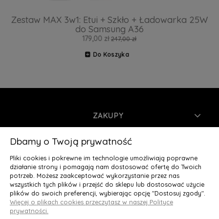
Zestaw MAX 3w1: Etui + Szkło + Ładowarka 25W
do Samsung A36
179,00 zł
247,00 zł
Do Koszyka
ZAKUPY
INFORMACJE
Dbamy o Twoją prywatność
Pliki cookies i pokrewne im technologie umożliwiają poprawne
MOJE KONTO
działanie strony i pomagają nam dostosować ofertę do Twoich
potrzeb. Możesz zaakceptować wykorzystanie przez nas
wszystkich tych plików i przejść do sklepu lub dostosować użycie
O NAS
plików do swoich preferencji, wybierając opcję "Dostosuj zgody".
Więcej o plikach cookies przeczytasz w naszej Polityce
Deluxury.pl
|| Struga 7, 90-420 Łódź, woj. łódzkie || NIP:
prywatności.
5252902064 || tel.: 666 666 950, e-mail: kontakt@deluxury.pl