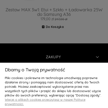
Zestaw MAX 3w1: Etui + Szkło + Ładowarka 25W
do Samsung A36
179,00 zł
247,00 zł
Do Koszyka
ZAKUPY
INFORMACJE
Dbamy o Twoją prywatność
Pliki cookies i pokrewne im technologie umożliwiają poprawne
MOJE KONTO
działanie strony i pomagają nam dostosować ofertę do Twoich
potrzeb. Możesz zaakceptować wykorzystanie przez nas
wszystkich tych plików i przejść do sklepu lub dostosować użycie
O NAS
plików do swoich preferencji, wybierając opcję "Dostosuj zgody".
Więcej o plikach cookies przeczytasz w naszej Polityce
Deluxury.pl
|| Struga 7, 90-420 Łódź, woj. łódzkie || NIP:
prywatności.
5252902064 || tel.: 666 666 950, e-mail: kontakt@deluxury.pl