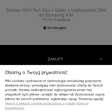
Zestaw MAX 3w1: Etui + Szkło + Ładowarka 25W
do Samsung A36
179,00 zł
247,00 zł
Do Koszyka
ZAKUPY
INFORMACJE
Dbamy o Twoją prywatność
Pliki cookies i pokrewne im technologie umożliwiają poprawne
MOJE KONTO
działanie strony i pomagają nam dostosować ofertę do Twoich
potrzeb. Możesz zaakceptować wykorzystanie przez nas
wszystkich tych plików i przejść do sklepu lub dostosować użycie
O NAS
plików do swoich preferencji, wybierając opcję "Dostosuj zgody".
Więcej o plikach cookies przeczytasz w naszej Polityce
Deluxury.pl
|| Struga 7, 90-420 Łódź, woj. łódzkie || NIP:
prywatności.
5252902064 || tel.: 666 666 950, e-mail: kontakt@deluxury.pl