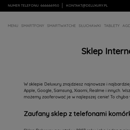
NUMER TELEFONU:
666666950
KONTAKT@DELUXURY.PL
MENU
SMARTFONY
SMARTWATCHE
SŁUCHAWKI
TABLETY
AG
AKCESORIA
OUTLET
Sklep Inter
W sklepie Deluxury znajdziesz najnowsze i najbardz
Apple, Google, Samsung, Xiaomi, Realme i innych. W
możemy zaoferować je w najlepszej cenie! To chyba
Zaufany sklep z telefonami komórk