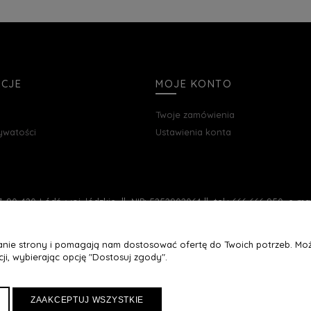
ACJE
MOJE KONTO
Twoje zamówienia
rywatości
Ustawienia konta
, 90-420 Łódź, woj. łódzkie || NIP: 5252902064 || tel.: 666 666 950, e-m
łanie strony i pomagają nam dostosować ofertę do Twoich potrzeb. Moż
ji, wybierając opcję "Dostosuj zgody".
ZAAKCEPTUJ WSZYSTKIE
Maxsote
Rocoto Theme. All rights reserved