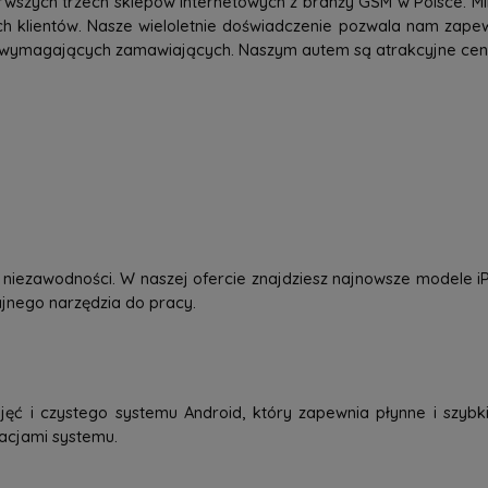
rwszych trzech sklepów internetowych z branży GSM w Polsce. Mi
h klientów. Nasze wieloletnie doświadczenie pozwala nam zap
 wymagających zamawiających. Naszym autem są atrakcyjne ceny,
 i niezawodności. W naszej ofercie znajdziesz najnowsze modele
dajnego narzędzia do pracy.
jęć i czystego systemu Android, który zapewnia płynne i szybkie
zacjami systemu.