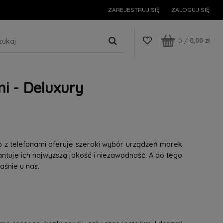
ZAREJESTRUJ SIĘ
ZALOGUJ SIĘ
0
/
0,00 zł
i - Deluxury
p z telefonami oferuje szeroki wybór urządzeń marek
tuje ich najwyższą jakość i niezawodność. A do tego
śnie u nas.