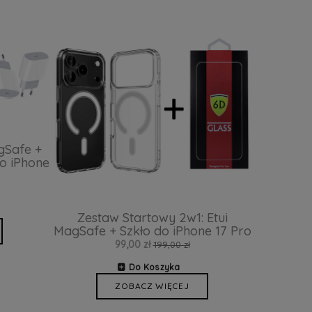
gSafe +
o iPhone
Zestaw Startowy 2w1: Etui
MagSafe + Szkło do iPhone 17 Pro
99,00 zł
199,00 zł
Do Koszyka
ZOBACZ WIĘCEJ