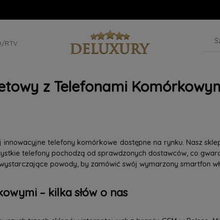
D/RTV
netowy z Telefonami Komórkowym
iej innowacyjne telefony komórkowe dostępne na rynku. Nasz skle
szystkie telefony pochodzą od sprawdzonych dostawców, co gwaran
 wystarczające powody, by zamówić swój wymarzony smartfon wła
owymi – kilka słów o nas