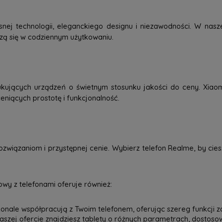
j technologii, eleganckiego designu i niezawodności. W nasze
dzą się w codziennym użytkowaniu.
kujących urządzeń o świetnym stosunku jakości do ceny. Xiao
eniących prostotę i funkcjonalność.
związaniom i przystępnej cenie. Wybierz telefon Realme, by ci
wy z telefonami oferuje również:
onale współpracują z Twoim telefonem, oferując szereg funkcji z
 naszej ofercie znajdziesz tablety o różnych parametrach, dostos