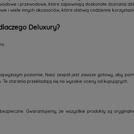
zewodowe i przewodowe, które zapewniają doskonałe doznania dź
we i wiele innych akcesoriów, które ułatwią codzienne korzystani
dlaczego Deluxury?
mi:
najwyższym poziomie. Nasz zespół jest zawsze gotowy, aby pom
o. Te starania przekładają się na wysokie oceny od kupujących.
ezpieczne. Gwarantujemy, że wszystkie produkty są oryginaln