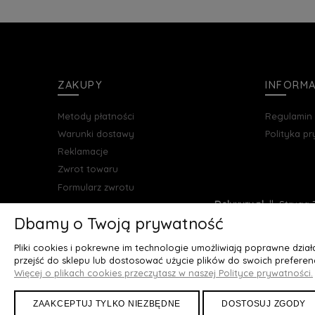
ZAKUPY
INFORM
Metody płatności
Regulamin
Warunki dostawy
Polityka p
Reklamacje
Zwrot towaru
Formularz zwrotu
Deluxury.pl
|| Struga 7
Dbamy o Twoją prywatność
Pliki cookies i pokrewne im technologie umożliwiają poprawne dzia
przejść do sklepu lub dostosować użycie plików do swoich preferenc
Więcej o plikach cookies przeczytasz w naszej Polityce prywatności.
ZAAKCEPTUJ TYLKO NIEZBĘDNE
DOSTOSUJ ZGODY