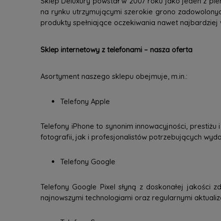
Sklep Deluxury powstał w 2007 roku jako jeden z pie
na rynku utrzymującymi szerokie grono zadowolonyc
produkty spełniające oczekiwania nawet najbardziej
Sklep internetowy z telefonami – nasza oferta
Asortyment naszego sklepu obejmuje, m.in.:
Telefony Apple
Telefony iPhone to synonim innowacyjności, prestiżu
fotografii, jak i profesjonalistów potrzebujących wy
Telefony Google
Telefony Google Pixel słyną z doskonałej jakości zd
najnowszymi technologiami oraz regularnymi aktuali