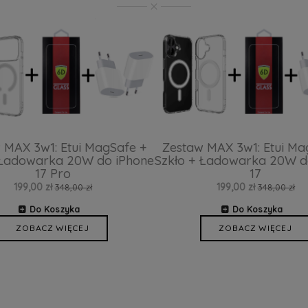
 MAX 3w1: Etui MagSafe +
Zestaw MAX 3w1: Etui Ma
 Ładowarka 20W do iPhone
Szkło + Ładowarka 20W d
17 Pro
17
199,00 zł
199,00 zł
348,00 zł
348,00 zł
Do Koszyka
Do Koszyka
ZOBACZ WIĘCEJ
ZOBACZ WIĘCEJ