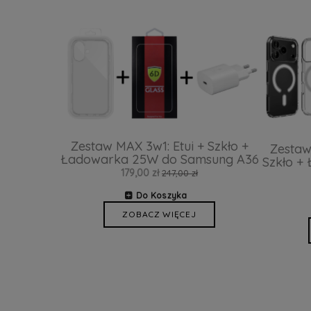
Zestaw MAX 3w1: Etui + Szkło +
Zestaw
Ładowarka 25W do Samsung A36
Szkło +
179,00 zł
247,00 zł
Do Koszyka
ZOBACZ WIĘCEJ