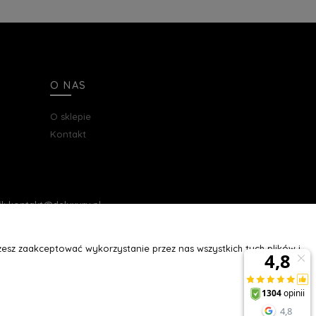
O NAS
O sklepie
Kontakt
ail: kontakt@deluxury.pl
esz zaakceptować wykorzystanie przez nas wszystkich tych plików i