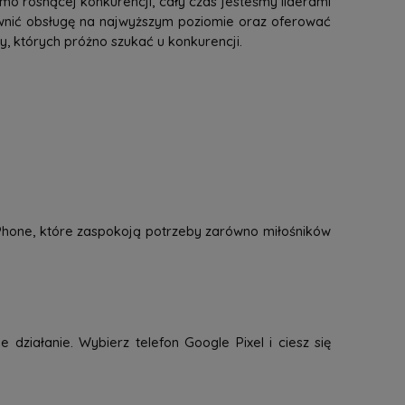
mo rosnącej konkurencji, cały czas jesteśmy liderami
ewnić obsługę na najwyższym poziomie oraz oferować
 których próżno szukać u konkurencji.
 iPhone, które zaspokoją potrzeby zarówno miłośników
 działanie. Wybierz telefon Google Pixel i ciesz się