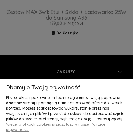
Zestaw MAX 3w1: Etui + Szkło + Ładowarka 25W
do Samsung A36
179,00 zł
247,00 zł
Do Koszyka
ZAKUPY
INFORMACJE
Dbamy o Twoją prywatność
Pliki cookies i pokrewne im technologie umożliwiają poprawne
MOJE KONTO
działanie strony i pomagają nam dostosować ofertę do Twoich
potrzeb. Możesz zaakceptować wykorzystanie przez nas
wszystkich tych plików i przejść do sklepu lub dostosować użycie
O NAS
plików do swoich preferencji, wybierając opcję "Dostosuj zgody".
Więcej o plikach cookies przeczytasz w naszej Polityce
Deluxury.pl
|| Struga 7, 90-420 Łódź, woj. łódzkie || NIP:
prywatności.