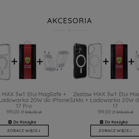
AKCESORIA
 MAX 3w1: Etui MagSafe +
Zestaw MAX 3w1: Etui Ma
 Ładowarka 20W do iPhone
Szkło + Ładowarka 20W d
17 Pro
17
199,00 zł
199,00 zł
348,00 zł
348,00 zł
Do Koszyka
Do Koszyka
ZOBACZ WIĘCEJ
ZOBACZ WIĘCEJ