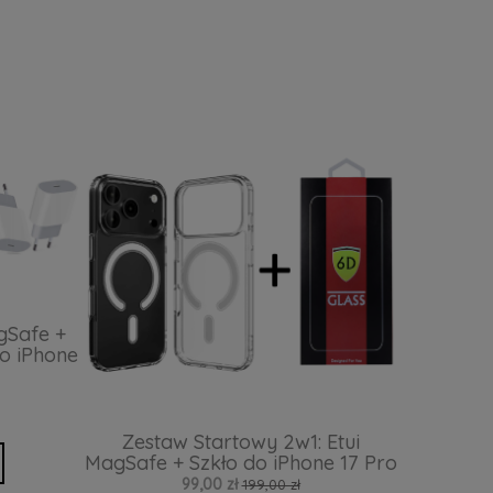
gSafe +
o iPhone
Zestaw Startowy 2w1: Etui
MagSafe + Szkło do iPhone 17 Pro
99,00 zł
199,00 zł