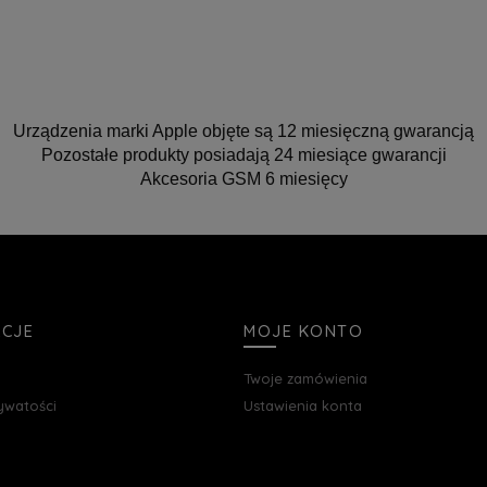
Urządzenia marki Apple objęte są 12 miesięczną gwarancją
Pozostałe produkty posiadają 24 miesiące gwarancji
Akcesoria GSM 6 miesięcy
ACJE
MOJE KONTO
Twoje zamówienia
rywatości
Ustawienia konta