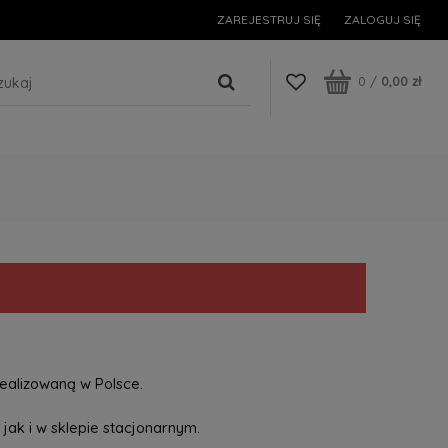
ZAREJESTRUJ SIĘ
ZALOGUJ SIĘ
0
/
0,00 zł
ealizowaną w Polsce.
jak i w sklepie stacjonarnym.