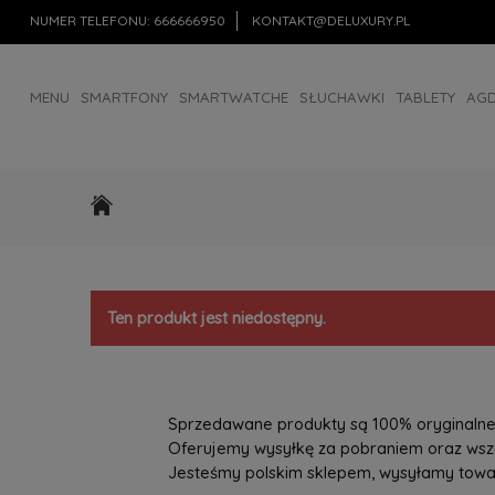
NUMER TELEFONU:
666666950
KONTAKT@DELUXURY.PL
MENU
SMARTFONY
SMARTWATCHE
SŁUCHAWKI
TABLETY
AG
AKCESORIA
OUTLET
Ten produkt jest niedostępny.
Sprzedawane produkty są 100% oryginalne, 
Oferujemy wysyłkę za pobraniem oraz wszys
Jesteśmy polskim sklepem, wysyłamy towary 