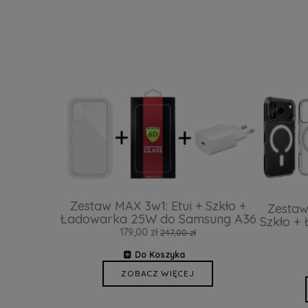
Zestaw MAX 3w1: Etui + Szkło +
Zestaw
Ładowarka 25W do Samsung A36
Szkło +
179,00 zł
247,00 zł
Do Koszyka
ZOBACZ WIĘCEJ