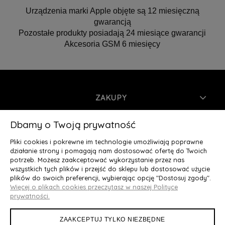
Urządzenia marki Apple objęte są 12 miesięczną
gwarancją
Pozostałe produkty posiadają 24 miesiące gwarancji
Akcesoria GSM 6 miesięcy
ZAKUPY
INFORMACJE
Dbamy o Twoją prywatność
Pliki cookies i pokrewne im technologie umożliwiają poprawne
MOJE KONTO
działanie strony i pomagają nam dostosować ofertę do Twoich
potrzeb. Możesz zaakceptować wykorzystanie przez nas
wszystkich tych plików i przejść do sklepu lub dostosować użycie
O NAS
plików do swoich preferencji, wybierając opcję "Dostosuj zgody".
Więcej o plikach cookies przeczytasz w naszej Polityce
Deluxury.pl
|| Struga 7, 90-420 Łódź, woj. łódzkie || NIP:
prywatności.
5252902064 || tel.: 666 666 950, e-mail: kontakt@deluxury.pl
ZAAKCEPTUJ TYLKO NIEZBĘDNE