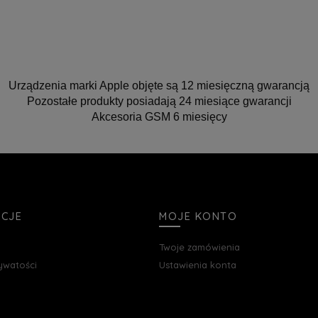
Urządzenia marki Apple objęte są 12 miesięczną gwarancją
Pozostałe produkty posiadają 24 miesiące gwarancji
Akcesoria GSM 6 miesięcy
ACJE
MOJE KONTO
Twoje zamówienia
rywatości
Ustawienia konta