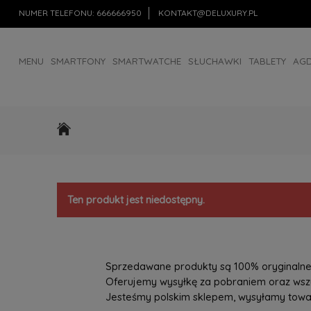
NUMER TELEFONU:
666666950
KONTAKT@DELUXURY.PL
MENU
SMARTFONY
SMARTWATCHE
SŁUCHAWKI
TABLETY
AG
AKCESORIA
OUTLET
Ten produkt jest niedostępny.
Sprzedawane produkty są 100% oryginalne, 
Oferujemy wysyłkę za pobraniem oraz wszys
Jesteśmy polskim sklepem, wysyłamy towary 