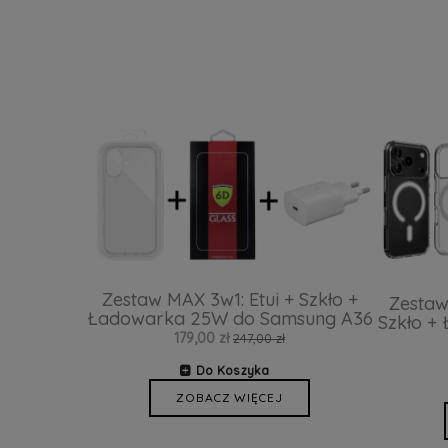
Zestaw MAX 3w1: Etui + Szkło +
Zestaw
Ładowarka 25W do Samsung A36
Szkło +
179,00 zł
247,00 zł
Do Koszyka
ZOBACZ WIĘCEJ