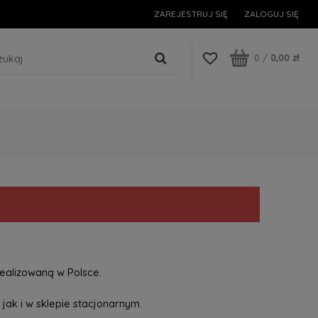
ZAREJESTRUJ SIĘ
ZALOGUJ SIĘ
0
/
0,00 zł
ealizowaną w Polsce.
jak i w sklepie stacjonarnym.