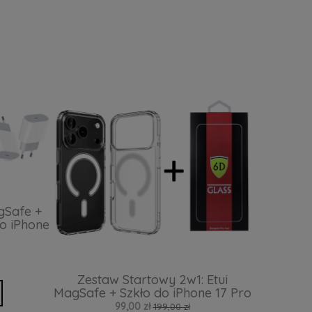
gSafe +
o iPhone
Zestaw Startowy 2w1: Etui
MagSafe + Szkło do iPhone 17 Pro
99,00 zł
199,00 zł