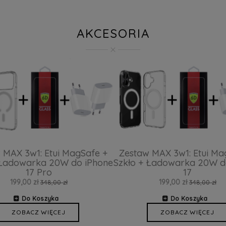
AKCESORIA
 MAX 3w1: Etui MagSafe +
Zestaw MAX 3w1: Etui Ma
 Ładowarka 20W do iPhone
Szkło + Ładowarka 20W d
17 Pro
17
199,00 zł
199,00 zł
348,00 zł
348,00 zł
Do Koszyka
Do Koszyka
ZOBACZ WIĘCEJ
ZOBACZ WIĘCEJ