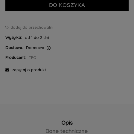
DO KOSZYKA
dodaj do przechowalni
Wysyłka:
od 1 do 2 dni
Dostawa:
Darmowa
Cena nie zawiera ewentualnych kosztów płatności
Producent:
TFO
zapytaj o produkt
Opis
Dane techniczne