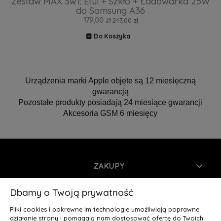
Zestaw MAX 3w1: Etui + Szkło + Ładowarka 25W
do Samsung A36
179,00 zł
247,00 zł
Do Koszyka
Urządzenia marki Apple objęte są 12 miesięczną
gwarancją
Pozostałe produkty posiadają 24 miesiące gwarancji
Akcesoria GSM 6 miesięcy
ZAKUPY
INFORMACJE
Dbamy o Twoją prywatność
Pliki cookies i pokrewne im technologie umożliwiają poprawne
MOJE KONTO
działanie strony i pomagają nam dostosować ofertę do Twoich