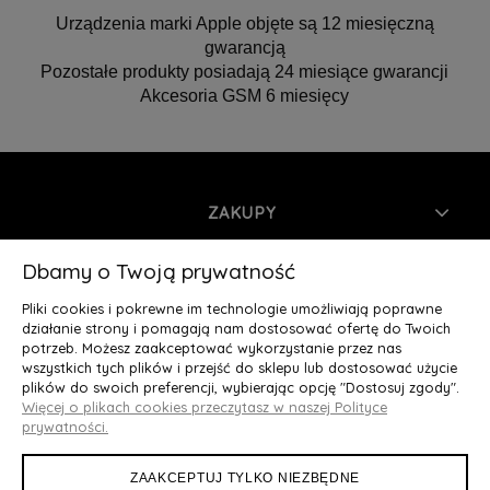
Urządzenia marki Apple objęte są 12 miesięczną
gwarancją
Pozostałe produkty posiadają 24 miesiące gwarancji
Akcesoria GSM 6 miesięcy
ZAKUPY
INFORMACJE
Dbamy o Twoją prywatność
Pliki cookies i pokrewne im technologie umożliwiają poprawne
MOJE KONTO
działanie strony i pomagają nam dostosować ofertę do Twoich
potrzeb. Możesz zaakceptować wykorzystanie przez nas
wszystkich tych plików i przejść do sklepu lub dostosować użycie
O NAS
plików do swoich preferencji, wybierając opcję "Dostosuj zgody".
Więcej o plikach cookies przeczytasz w naszej Polityce
Deluxury.pl
|| Struga 7, 90-420 Łódź, woj. łódzkie || NIP:
prywatności.
5252902064 || tel.: 666 666 950, e-mail: kontakt@deluxury.pl
ZAAKCEPTUJ TYLKO NIEZBĘDNE