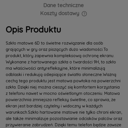
Dane techniczne
Koszty dostawy
Cena nie zawiera ewentualnych kosztów płatności
Opis Produktu
Szkło matowe 6D to świetne rozwiązanie dla osób
grających w gry oraz piszących dużo wiadomości.To
produkt, który zapewnia kompleksową ochronę ekranu.
Wykonane z hartowanego szkła o twardości 9H, to szkło
ma właściwości antyrefleksyjne, które minimalizują
odblaski i redukują oślepiające światło słoneczne.Ważną
cechą tego produktu jest matowa powłoka na powierzchni
szkła. Dzięki niej można cieszyć się komfortem korzystania
z telefonu nawet w mocno oświetlonym otoczeniu. Matowa
powierzchnia zmniejsza refleksy świetlne, co sprawia, że
ekran jest bardziej czytelny i widoczny w każdych
warunkach.Szkło hartowane matowe nie tylko chroni ekran,
ale także minimalizuje pozostawianie odcisków palców oraz
przywieranie zabrudzeń. Dzięki temu telefon będzie zawsze