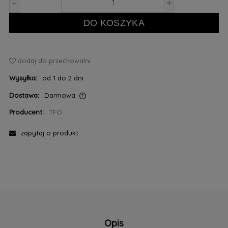
-
+
DO KOSZYKA
dodaj do przechowalni
Wysyłka:
od 1 do 2 dni
Dostawa:
Darmowa
Cena nie zawiera ewentualnych kosztów płatności
Producent:
TFO
zapytaj o produkt
Opis