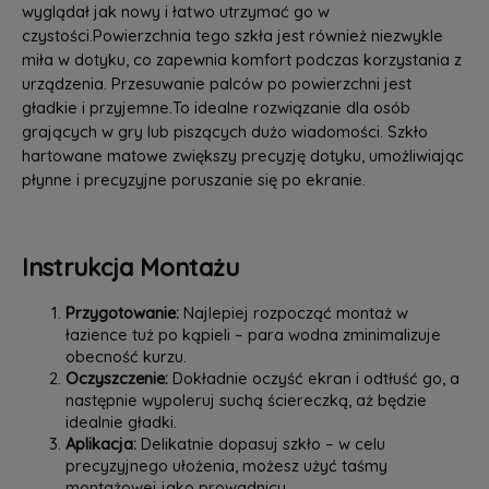
wyglądał jak nowy i łatwo utrzymać go w
czystości.Powierzchnia tego szkła jest również niezwykle
miła w dotyku, co zapewnia komfort podczas korzystania z
urządzenia. Przesuwanie palców po powierzchni jest
gładkie i przyjemne.To idealne rozwiązanie dla osób
grających w gry lub piszących dużo wiadomości. Szkło
hartowane matowe zwiększy precyzję dotyku, umożliwiając
płynne i precyzyjne poruszanie się po ekranie.
Instrukcja Montażu
Przygotowanie:
Najlepiej rozpocząć montaż w
łazience tuż po kąpieli – para wodna zminimalizuje
obecność kurzu.
Oczyszczenie:
Dokładnie oczyść ekran i odtłuść go, a
następnie wypoleruj suchą ściereczką, aż będzie
idealnie gładki.
Aplikacja:
Delikatnie dopasuj szkło – w celu
precyzyjnego ułożenia, możesz użyć taśmy
montażowej jako prowadnicy.