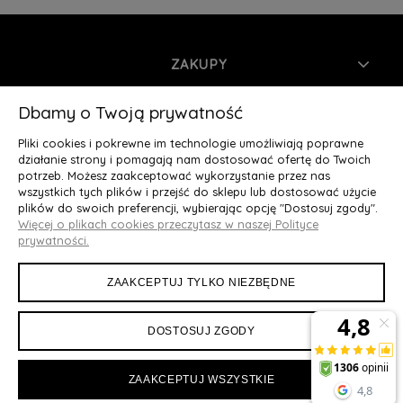
ZAKUPY
INFORMACJE
Dbamy o Twoją prywatność
Pliki cookies i pokrewne im technologie umożliwiają poprawne
MOJE KONTO
działanie strony i pomagają nam dostosować ofertę do Twoich
potrzeb. Możesz zaakceptować wykorzystanie przez nas
wszystkich tych plików i przejść do sklepu lub dostosować użycie
O NAS
plików do swoich preferencji, wybierając opcję "Dostosuj zgody".
Więcej o plikach cookies przeczytasz w naszej Polityce
Deluxury.pl
|| Struga 7, 90-420 Łódź, woj. łódzkie || NIP:
prywatności.
5252902064 || tel.: 666 666 950, e-mail: kontakt@deluxury.pl
ZAAKCEPTUJ TYLKO NIEZBĘDNE
DOSTOSUJ ZGODY
ZAAKCEPTUJ WSZYSTKIE
Maxsote
Rocoto Theme. All rights reserved