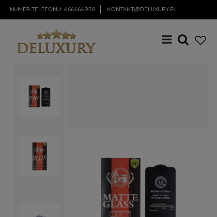
NUMER TELEFONU:
666666950
KONTAKT@DELUXURY.PL