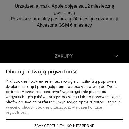
Urządzenia marki Apple objęte są 12 miesięczną
gwarancją
Pozostałe produkty posiadają 24 miesiące gwarancji
Akcesoria GSM 6 miesięcy
ZAKUPY
INFORMACJE
Dbamy o Twoją prywatność
Pliki cookies i pokrewne im technologie umożliwiają poprawne
MOJE KONTO
działanie strony i pomagają nam dostosować ofertę do Twoich
potrzeb. Możesz zaakceptować wykorzystanie przez nas
wszystkich tych plików i przejść do sklepu lub dostosować użycie
O NAS
plików do swoich preferencji, wybierając opcję "Dostosuj zgody".
Więcej o plikach cookies przeczytasz w naszej Polityce
Deluxury.pl
|| Struga 7, 90-420 Łódź, woj. łódzkie || NIP:
prywatności.
5252902064 || tel.: 666 666 950, e-mail: kontakt@deluxury.pl
ZAAKCEPTUJ TYLKO NIEZBĘDNE