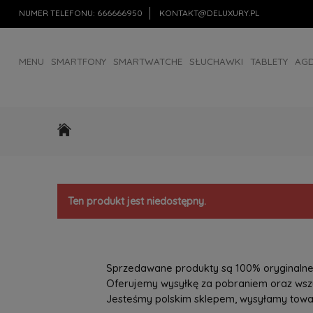
NUMER TELEFONU:
666666950
KONTAKT@DELUXURY.PL
MENU
SMARTFONY
SMARTWATCHE
SŁUCHAWKI
TABLETY
AG
AKCESORIA
OUTLET
Ten produkt jest niedostępny.
Sprzedawane produkty są 100% oryginalne, 
Oferujemy wysyłkę za pobraniem oraz wszys
Jesteśmy polskim sklepem, wysyłamy towary 