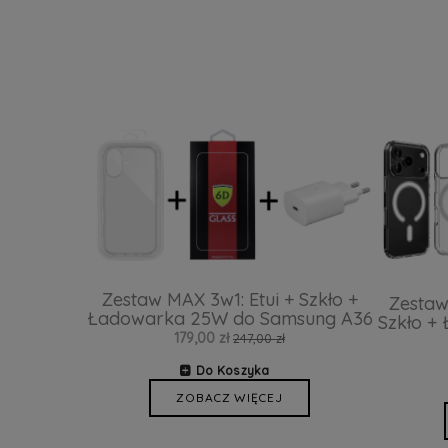
Zestaw MAX 3w1: Etui + Szkło +
Zestaw
Ładowarka 25W do Samsung A36
Szkło +
179,00 zł
247,00 zł
Do Koszyka
ZOBACZ WIĘCEJ