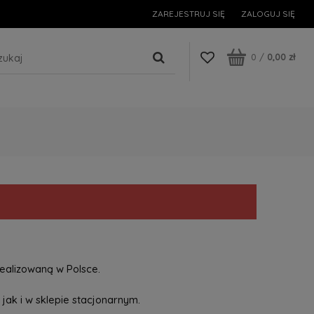
ZAREJESTRUJ SIĘ
ZALOGUJ SIĘ
0
/
0,00 zł
ealizowaną w Polsce.
jak i w sklepie stacjonarnym.