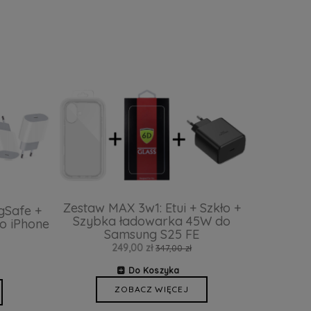
Zestaw MAX 3w1: Etui + Szkło +
gSafe +
Szybka ładowarka 45W do
o iPhone
Samsung S25 FE
249,00 zł
347,00 zł
Do Koszyka
ZOBACZ WIĘCEJ