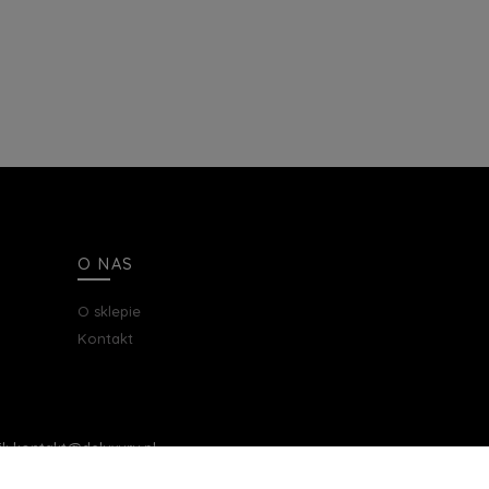
O NAS
O sklepie
Kontakt
ail: kontakt@deluxury.pl