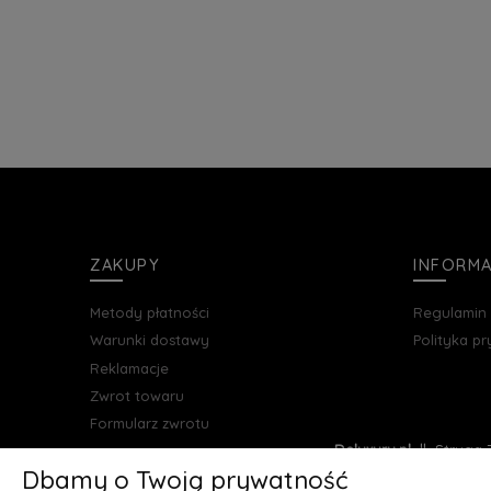
ZAKUPY
INFORM
Metody płatności
Regulamin
Warunki dostawy
Polityka p
Reklamacje
Zwrot towaru
Formularz zwrotu
Deluxury.pl
|| Struga 7
Dbamy o Twoją prywatność