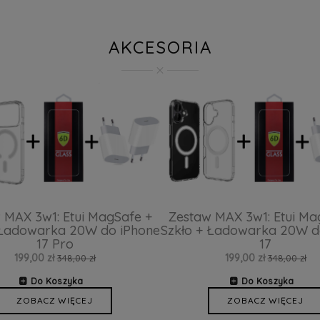
AKCESORIA
 MAX 3w1: Etui MagSafe +
Zestaw MAX 3w1: Etui Ma
 Ładowarka 20W do iPhone
Szkło + Ładowarka 20W d
17 Pro
17
199,00 zł
199,00 zł
348,00 zł
348,00 zł
Do Koszyka
Do Koszyka
ZOBACZ WIĘCEJ
ZOBACZ WIĘCEJ