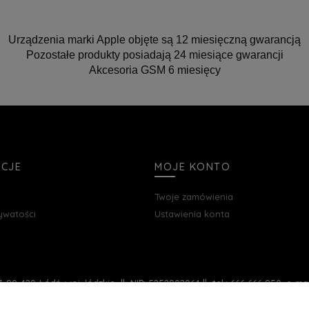
Urządzenia marki Apple objęte są 12 miesięczną gwarancją
Pozostałe produkty posiadają 24 miesiące gwarancji
Akcesoria GSM 6 miesięcy
ACJE
MOJE KONTO
Twoje zamówienia
rywatości
Ustawienia konta
, 90-420 Łódź, woj. łódzkie || NIP: 5252902064 || tel.: 666 666 950, e-m