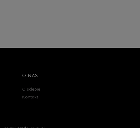
O NAS
O sklepie
Kontakt
ail: kontakt@deluxury.pl