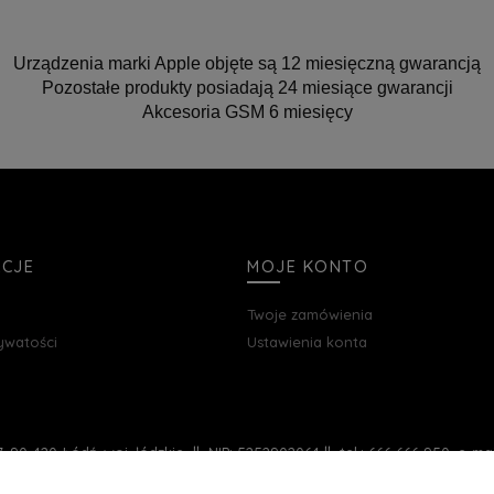
Urządzenia marki Apple objęte są 12 miesięczną gwarancją
Pozostałe produkty posiadają 24 miesiące gwarancji
Akcesoria GSM 6 miesięcy
ACJE
MOJE KONTO
Twoje zamówienia
rywatości
Ustawienia konta
, 90-420 Łódź, woj. łódzkie || NIP: 5252902064 || tel.: 666 666 950, e-m