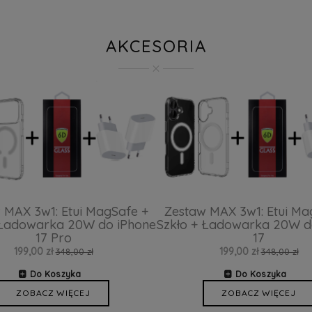
AKCESORIA
 MAX 3w1: Etui MagSafe +
Zestaw MAX 3w1: Etui Ma
 Ładowarka 20W do iPhone
Szkło + Ładowarka 20W d
17 Pro
17
199,00 zł
199,00 zł
348,00 zł
348,00 zł
Do Koszyka
Do Koszyka
ZOBACZ WIĘCEJ
ZOBACZ WIĘCEJ