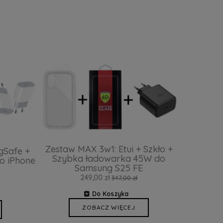
Zestaw MAX 3w1: Etui + Szkło +
gSafe +
Szybka ładowarka 45W do
o iPhone
Samsung S25 FE
249,00 zł
347,00 zł
Do Koszyka
ZOBACZ WIĘCEJ