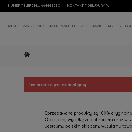
NUMER TELEFONU:
666666950
KONTAKT@DELUXURY.PL
MENU
SMARTFONY
SMARTWATCHE
SŁUCHAWKI
TABLETY
AG
AKCESORIA
OUTLET
Ten produkt jest niedostępny.
Sprzedawane produkty są 100% oryginalne, 
Oferujemy wysyłkę za pobraniem oraz wszys
Jesteśmy polskim sklepem, wysyłamy towary 