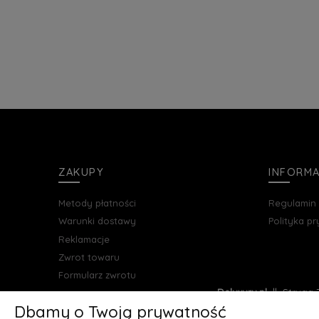
ZAKUPY
INFORM
Metody płatności
Regulamin
Warunki dostawy
Polityka p
Reklamacje
Zwrot towaru
Formularz zwrotu
Deluxury.pl
|| Struga 7
Dbamy o Twoją prywatność