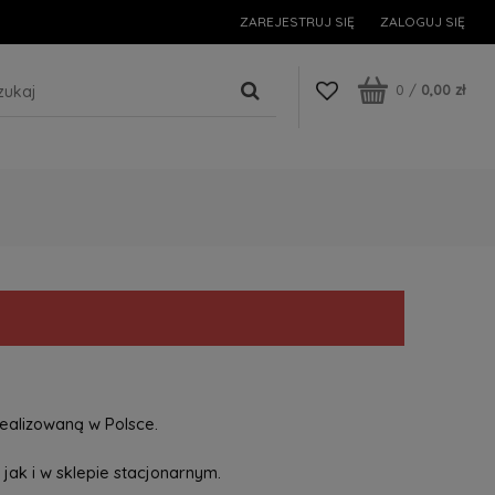
ZAREJESTRUJ SIĘ
ZALOGUJ SIĘ
0
/
0,00 zł
ealizowaną w Polsce.
jak i w sklepie stacjonarnym.