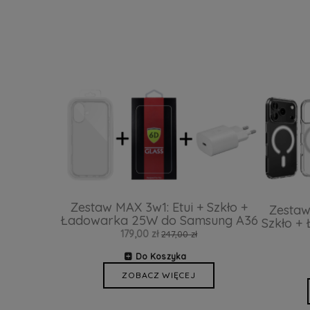
Zestaw MAX 3w1: Etui + Szkło +
Zestaw
Ładowarka 25W do Samsung A36
Szkło +
179,00 zł
247,00 zł
Do Koszyka
ZOBACZ WIĘCEJ