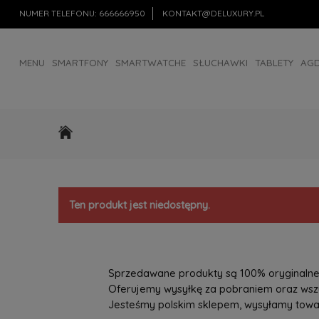
NUMER TELEFONU:
666666950
KONTAKT@DELUXURY.PL
MENU
SMARTFONY
SMARTWATCHE
SŁUCHAWKI
TABLETY
AG
AKCESORIA
OUTLET
Ten produkt jest niedostępny.
Sprzedawane produkty są 100% oryginalne, 
Oferujemy wysyłkę za pobraniem oraz wszys
Jesteśmy polskim sklepem, wysyłamy towary 