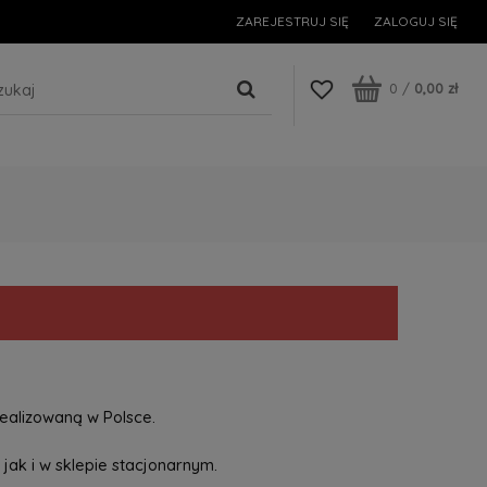
ZAREJESTRUJ SIĘ
ZALOGUJ SIĘ
0
/
0,00 zł
ealizowaną w Polsce.
jak i w sklepie stacjonarnym.