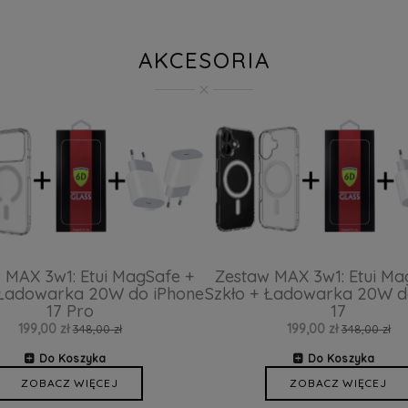
AKCESORIA
 MAX 3w1: Etui MagSafe +
Zestaw MAX 3w1: Etui Ma
 Ładowarka 20W do iPhone
Szkło + Ładowarka 20W d
17 Pro
17
199,00 zł
199,00 zł
348,00 zł
348,00 zł
Do Koszyka
Do Koszyka
ZOBACZ WIĘCEJ
ZOBACZ WIĘCEJ