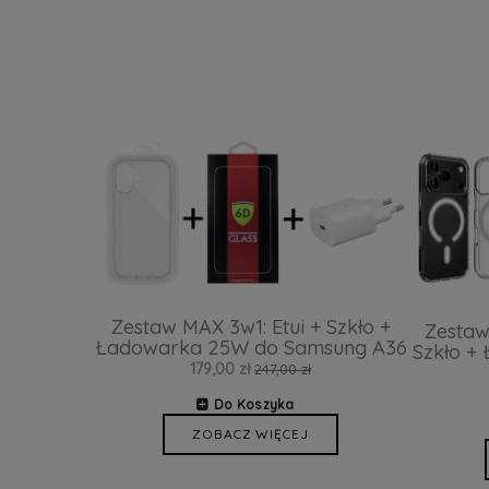
Zestaw MAX 3w1: Etui + Szkło +
Zestaw
Ładowarka 25W do Samsung A36
Szkło +
179,00 zł
247,00 zł
Do Koszyka
ZOBACZ WIĘCEJ