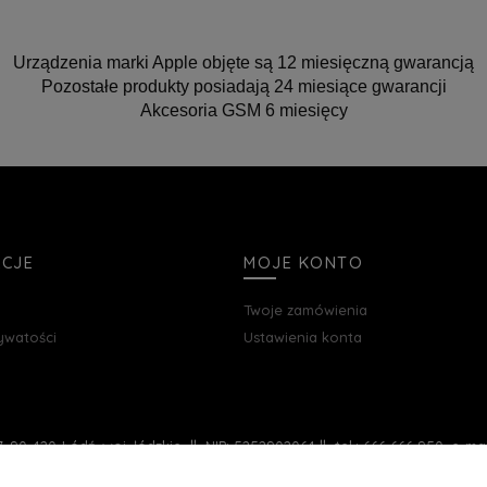
Urządzenia marki Apple objęte są 12 miesięczną gwarancją
Pozostałe produkty posiadają 24 miesiące gwarancji
Akcesoria GSM 6 miesięcy
ACJE
MOJE KONTO
Twoje zamówienia
rywatości
Ustawienia konta
, 90-420 Łódź, woj. łódzkie || NIP: 5252902064 || tel.: 666 666 950, e-m