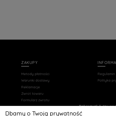
ZAKUPY
INFORM
Metody płatności
Regulamin
Warunki dostawy
Polityka p
Reklamacje
Zwrot towaru
Formularz zwrotu
Deluxury.pl
|| Struga 7
Dbamy o Twoją prywatność