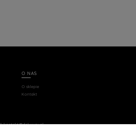
O NAS
O sklepie
Kontakt
ail: kontakt@deluxury.pl