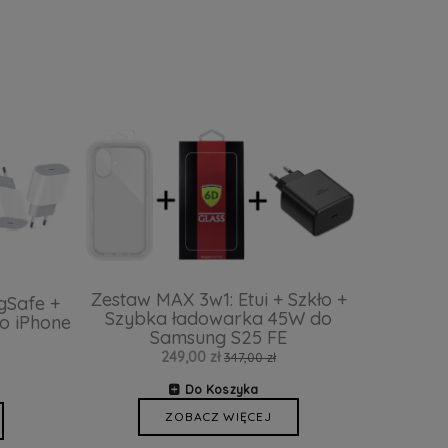
Zestaw MAX 3w1: Etui + Szkło +
gSafe +
Szybka ładowarka 45W do
o iPhone
Samsung S25 FE
249,00 zł
347,00 zł
Do Koszyka
ZOBACZ WIĘCEJ