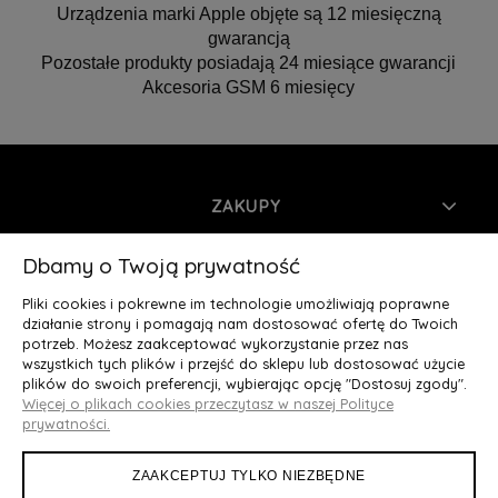
Urządzenia marki Apple objęte są 12 miesięczną
gwarancją
Pozostałe produkty posiadają 24 miesiące gwarancji
Akcesoria GSM 6 miesięcy
ZAKUPY
INFORMACJE
Dbamy o Twoją prywatność
Pliki cookies i pokrewne im technologie umożliwiają poprawne
MOJE KONTO
działanie strony i pomagają nam dostosować ofertę do Twoich
potrzeb. Możesz zaakceptować wykorzystanie przez nas
wszystkich tych plików i przejść do sklepu lub dostosować użycie
O NAS
plików do swoich preferencji, wybierając opcję "Dostosuj zgody".
Więcej o plikach cookies przeczytasz w naszej Polityce
Deluxury.pl
|| Struga 7, 90-420 Łódź, woj. łódzkie || NIP:
prywatności.
5252902064 || tel.: 666 666 950, e-mail: kontakt@deluxury.pl
ZAAKCEPTUJ TYLKO NIEZBĘDNE