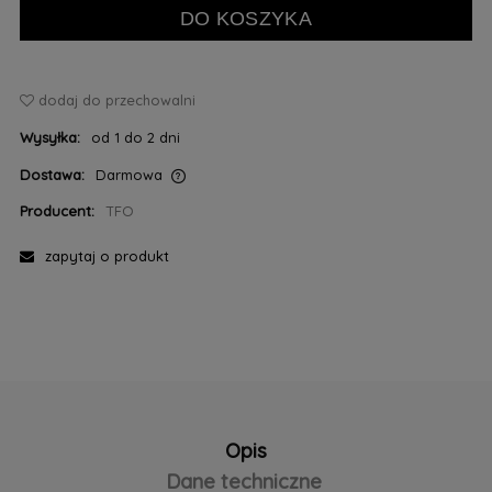
DO KOSZYKA
dodaj do przechowalni
Wysyłka:
od 1 do 2 dni
Dostawa:
Darmowa
Cena nie zawiera ewentualnych kosztów płatności
Producent:
TFO
zapytaj o produkt
Opis
Dane techniczne