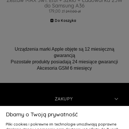
Zestaw MAX 3w1: Etui + Szkło + Ładowarka 25W
do Samsung A36
179,00 zł
247,00 zł
Do Koszyka
Urządzenia marki Apple objęte są 12 miesięczną
gwarancją
Pozostałe produkty posiadają 24 miesiące gwarancji
Akcesoria GSM 6 miesięcy
ZAKUPY
INFORMACJE
Dbamy o Twoją prywatność
Pliki cookies i pokrewne im technologie umożliwiają poprawne
MOJE KONTO