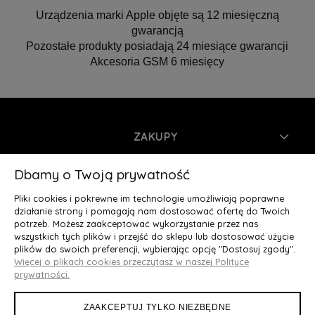
Urządzenia marki Apple objęte są 12 miesięczną
gwarancją
Pozostałe produkty posiadają 24 miesiące gwarancji
Akcesoria GSM 6 miesięcy
ZAKUPY
INFORMACJE
Dbamy o Twoją prywatność
Pliki cookies i pokrewne im technologie umożliwiają poprawne
MOJE KONTO
działanie strony i pomagają nam dostosować ofertę do Twoich
potrzeb. Możesz zaakceptować wykorzystanie przez nas
wszystkich tych plików i przejść do sklepu lub dostosować użycie
O NAS
plików do swoich preferencji, wybierając opcję "Dostosuj zgody".
Więcej o plikach cookies przeczytasz w naszej Polityce
Deluxury.pl
|| Struga 7, 90-420 Łódź, woj. łódzkie || NIP:
prywatności.
5252902064 || tel.: 666 666 950, e-mail: kontakt@deluxury.pl
ZAAKCEPTUJ TYLKO NIEZBĘDNE