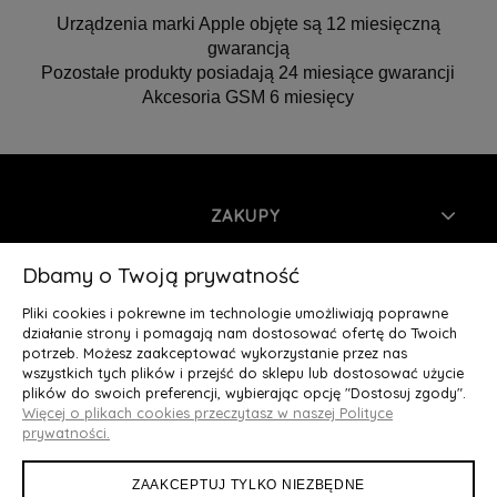
Urządzenia marki Apple objęte są 12 miesięczną
gwarancją
Pozostałe produkty posiadają 24 miesiące gwarancji
Akcesoria GSM 6 miesięcy
ZAKUPY
INFORMACJE
Dbamy o Twoją prywatność
Pliki cookies i pokrewne im technologie umożliwiają poprawne
MOJE KONTO
działanie strony i pomagają nam dostosować ofertę do Twoich
potrzeb. Możesz zaakceptować wykorzystanie przez nas
wszystkich tych plików i przejść do sklepu lub dostosować użycie
O NAS
plików do swoich preferencji, wybierając opcję "Dostosuj zgody".
Więcej o plikach cookies przeczytasz w naszej Polityce
Deluxury.pl
|| Struga 7, 90-420 Łódź, woj. łódzkie || NIP:
prywatności.
5252902064 || tel.: 666 666 950, e-mail: kontakt@deluxury.pl
ZAAKCEPTUJ TYLKO NIEZBĘDNE