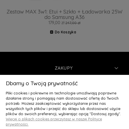
Zestaw MAX 3w1: Etui + Szkło + Ładowarka 25W
do Samsung A36
179,00 zł
247,00 zł
Do Koszyka
ZAKUPY
INFORMACJE
Dbamy o Twoją prywatność
Pliki cookies i pokrewne im technologie umożliwiają poprawne
MOJE KONTO
działanie strony i pomagają nam dostosować ofertę do Twoich
potrzeb. Możesz zaakceptować wykorzystanie przez nas
wszystkich tych plików i przejść do sklepu lub dostosować użycie
O NAS
plików do swoich preferencji, wybierając opcję "Dostosuj zgody".
Więcej o plikach cookies przeczytasz w naszej Polityce
Deluxury.pl
|| Struga 7, 90-420 Łódź, woj. łódzkie || NIP:
prywatności.
5252902064 || tel.: 666 666 950, e-mail: kontakt@deluxury.pl