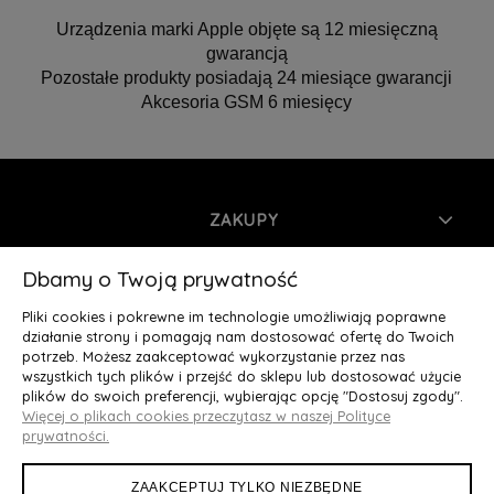
Urządzenia marki Apple objęte są 12 miesięczną
gwarancją
Pozostałe produkty posiadają 24 miesiące gwarancji
Akcesoria GSM 6 miesięcy
ZAKUPY
INFORMACJE
Dbamy o Twoją prywatność
Pliki cookies i pokrewne im technologie umożliwiają poprawne
MOJE KONTO
działanie strony i pomagają nam dostosować ofertę do Twoich
potrzeb. Możesz zaakceptować wykorzystanie przez nas
wszystkich tych plików i przejść do sklepu lub dostosować użycie
O NAS
plików do swoich preferencji, wybierając opcję "Dostosuj zgody".
Więcej o plikach cookies przeczytasz w naszej Polityce
Deluxury.pl
|| Struga 7, 90-420 Łódź, woj. łódzkie || NIP:
prywatności.
5252902064 || tel.: 666 666 950, e-mail: kontakt@deluxury.pl
ZAAKCEPTUJ TYLKO NIEZBĘDNE