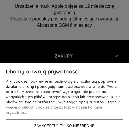
Urządzenia marki Apple objęte są 12 miesięczną
gwarancją
Pozostałe produkty posiadają 24 miesiące gwarancji
Akcesoria GSM 6 miesięcy
ZAKUPY
INFORMACJE
Dbamy o Twoją prywatność
Pliki cookies i pokrewne im technologie umożliwiają poprawne
MOJE KONTO
działanie strony i pomagają nam dostosować ofertę do Twoich
potrzeb. Możesz zaakceptować wykorzystanie przez nas
wszystkich tych plików i przejść do sklepu lub dostosować użycie
O NAS
plików do swoich preferencji, wybierając opcję "Dostosuj zgody".
Więcej o plikach cookies przeczytasz w naszej Polityce
Deluxury.pl
|| Struga 7, 90-420 Łódź, woj. łódzkie || NIP:
prywatności.
5252902064 || tel.: 666 666 950, e-mail: kontakt@deluxury.pl
ZAAKCEPTUJ TYLKO NIEZBĘDNE