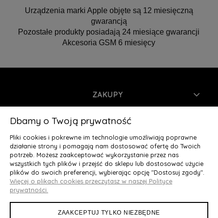
Urządzenia marki Apple objęte są 12 miesięczną
gwarancją
Pozostałe produkty posiadają 24 miesiące gwarancji
Akcesoria GSM 6 miesięcy
ZAKUPY
INFORMACJE
Dbamy o Twoją prywatność
Pliki cookies i pokrewne im technologie umożliwiają poprawne
MOJE KONTO
działanie strony i pomagają nam dostosować ofertę do Twoich
potrzeb. Możesz zaakceptować wykorzystanie przez nas
wszystkich tych plików i przejść do sklepu lub dostosować użycie
O NAS
plików do swoich preferencji, wybierając opcję "Dostosuj zgody".
Więcej o plikach cookies przeczytasz w naszej Polityce
Deluxury.pl
|| Struga 7, 90-420 Łódź, woj. łódzkie || NIP:
prywatności.
5252902064 || tel.: 666 666 950, e-mail: kontakt@deluxury.pl
ZAAKCEPTUJ TYLKO NIEZBĘDNE