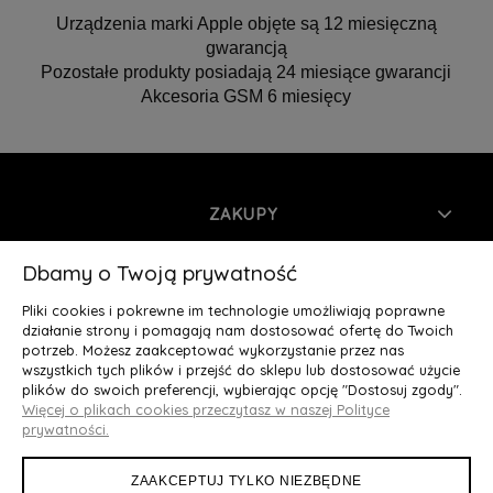
Urządzenia marki Apple objęte są 12 miesięczną
gwarancją
Pozostałe produkty posiadają 24 miesiące gwarancji
Akcesoria GSM 6 miesięcy
ZAKUPY
INFORMACJE
Dbamy o Twoją prywatność
Pliki cookies i pokrewne im technologie umożliwiają poprawne
MOJE KONTO
działanie strony i pomagają nam dostosować ofertę do Twoich
potrzeb. Możesz zaakceptować wykorzystanie przez nas
wszystkich tych plików i przejść do sklepu lub dostosować użycie
O NAS
plików do swoich preferencji, wybierając opcję "Dostosuj zgody".
Więcej o plikach cookies przeczytasz w naszej Polityce
Deluxury.pl
|| Struga 7, 90-420 Łódź, woj. łódzkie || NIP:
prywatności.
5252902064 || tel.: 666 666 950, e-mail: kontakt@deluxury.pl
ZAAKCEPTUJ TYLKO NIEZBĘDNE