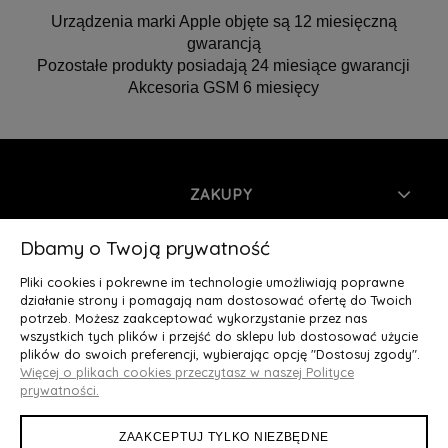
Urządzenia marki Apple objęte są 12 miesięczną
gwarancją
Pozostałe produkty posiadają 24 miesiące gwarancji
Akcesoria GSM 6 miesięcy
ZAKUPY
INFORMACJE
Dbamy o Twoją prywatność
Pliki cookies i pokrewne im technologie umożliwiają poprawne
MOJE KONTO
działanie strony i pomagają nam dostosować ofertę do Twoich
potrzeb. Możesz zaakceptować wykorzystanie przez nas
wszystkich tych plików i przejść do sklepu lub dostosować użycie
O NAS
plików do swoich preferencji, wybierając opcję "Dostosuj zgody".
Więcej o plikach cookies przeczytasz w naszej Polityce
Deluxury.pl
|| Struga 7, 90-420 Łódź, woj. łódzkie || NIP:
prywatności.
5252902064 || tel.: 666 666 950, e-mail: kontakt@deluxury.pl
ZAAKCEPTUJ TYLKO NIEZBĘDNE