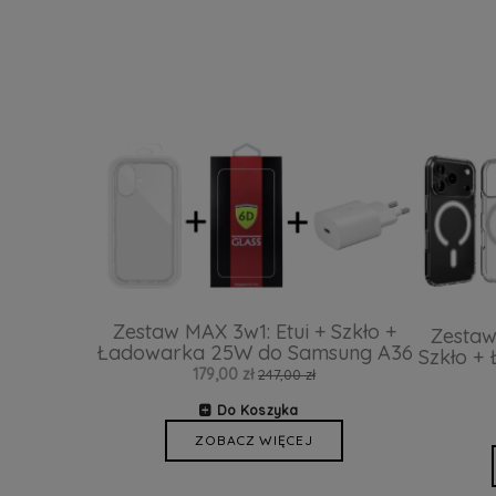
Zestaw MAX 3w1: Etui + Szkło +
Zestaw
Ładowarka 25W do Samsung A36
Szkło +
179,00 zł
247,00 zł
Do Koszyka
ZOBACZ WIĘCEJ