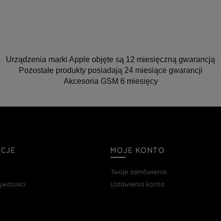
Urządzenia marki Apple objęte są 12 miesięczną gwarancją
Pozostałe produkty posiadają 24 miesiące gwarancji
Akcesoria GSM 6 miesięcy
ACJE
MOJE KONTO
Twoje zamówienia
rywatości
Ustawienia konta