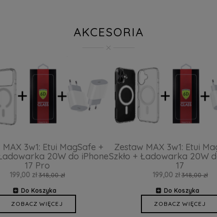
AKCESORIA
 MAX 3w1: Etui MagSafe +
Zestaw MAX 3w1: Etui Ma
 Ładowarka 20W do iPhone
Szkło + Ładowarka 20W d
17 Pro
17
199,00 zł
199,00 zł
348,00 zł
348,00 zł
Do Koszyka
Do Koszyka
ZOBACZ WIĘCEJ
ZOBACZ WIĘCEJ