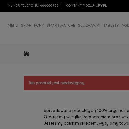
NUMER TELEFONU:
666666950
KONTAKT@DELUXURY.PL
MENU
SMARTFONY
SMARTWATCHE
SŁUCHAWKI
TABLETY
AG
AKCESORIA
OUTLET
Ten produkt jest niedostępny.
Sprzedawane produkty są 100% oryginalne, 
Oferujemy wysyłkę za pobraniem oraz wszys
Jesteśmy polskim sklepem, wysyłamy towary 