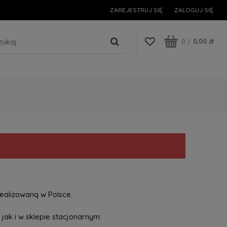
ZAREJESTRUJ SIĘ
ZALOGUJ SIĘ
0
/
0,00 zł
ealizowaną w Polsce.
jak i w sklepie stacjonarnym.