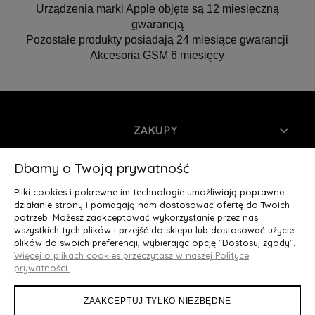
Urządzenia marki Apple objęte są 12 miesięczną
gwarancją
Pozostałe produkty posiadają 24 miesiące gwarancji
Akcesoria GSM 6 miesięcy
ZAKUPY
INFORMACJE
Dbamy o Twoją prywatność
Pliki cookies i pokrewne im technologie umożliwiają poprawne
MOJE KONTO
działanie strony i pomagają nam dostosować ofertę do Twoich
potrzeb. Możesz zaakceptować wykorzystanie przez nas
wszystkich tych plików i przejść do sklepu lub dostosować użycie
O NAS
plików do swoich preferencji, wybierając opcję "Dostosuj zgody".
Więcej o plikach cookies przeczytasz w naszej Polityce
Deluxury.pl
|| Struga 7, 90-420 Łódź, woj. łódzkie || NIP:
prywatności.
5252902064 || tel.: 666 666 950, e-mail: kontakt@deluxury.pl
ZAAKCEPTUJ TYLKO NIEZBĘDNE