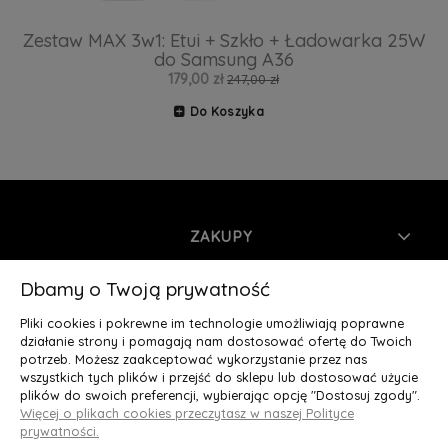
Zestaw MAX 3w1: Etui + Szkło + Ładowarka 25W
do Samsung A36
179,00 zł
247,00 zł
Do Koszyka
ZAKUPY
INFORMACJE
Dbamy o Twoją prywatność
Pliki cookies i pokrewne im technologie umożliwiają poprawne
MOJE KONTO
działanie strony i pomagają nam dostosować ofertę do Twoich
potrzeb. Możesz zaakceptować wykorzystanie przez nas
wszystkich tych plików i przejść do sklepu lub dostosować użycie
O NAS
plików do swoich preferencji, wybierając opcję "Dostosuj zgody".
Więcej o plikach cookies przeczytasz w naszej Polityce
Deluxury.pl
|| Struga 7, 90-420 Łódź, woj. łódzkie || NIP:
prywatności.
5252902064 || tel.: 666 666 950, e-mail: kontakt@deluxury.pl