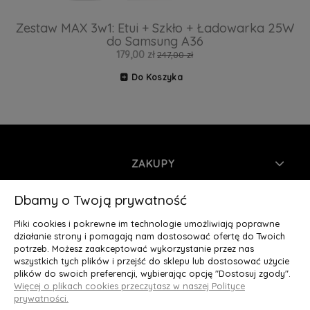
Zestaw MAX 3w1: Etui + Szkło + Ładowarka 25W
do Samsung A36
179,00 zł
247,00 zł
Do Koszyka
ZAKUPY
INFORMACJE
Dbamy o Twoją prywatność
Pliki cookies i pokrewne im technologie umożliwiają poprawne
MOJE KONTO
działanie strony i pomagają nam dostosować ofertę do Twoich
potrzeb. Możesz zaakceptować wykorzystanie przez nas
wszystkich tych plików i przejść do sklepu lub dostosować użycie
O NAS
plików do swoich preferencji, wybierając opcję "Dostosuj zgody".
Więcej o plikach cookies przeczytasz w naszej Polityce
Deluxury.pl
|| Struga 7, 90-420 Łódź, woj. łódzkie || NIP:
prywatności.
5252902064 || tel.: 666 666 950, e-mail: kontakt@deluxury.pl