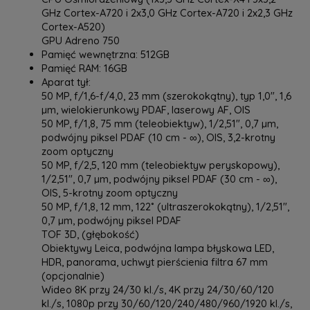
GHz Cortex-A720 i 2x3,0 GHz Cortex-A720 i 2x2,3 GHz
Cortex-A520)
GPU Adreno 750
Pamięć wewnętrzna: 512GB
Pamięć RAM: 16GB
Aparat tył:
50 MP, f/1,6-f/4,0, 23 mm (szerokokątny), typ 1,0", 1,6
µm, wielokierunkowy PDAF, laserowy AF, OIS
50 MP, f/1,8, 75 mm (teleobiektyw), 1/2,51", 0,7 µm,
podwójny piksel PDAF (10 cm - ∞), OIS, 3,2-krotny
zoom optyczny
50 MP, f/2,5, 120 mm (teleobiektyw peryskopowy),
1/2,51", 0,7 µm, podwójny piksel PDAF (30 cm - ∞),
OIS, 5-krotny zoom optyczny
50 MP, f/1,8, 12 mm, 122˚ (ultraszerokokątny), 1/2,51",
0,7 µm, podwójny piksel PDAF
TOF 3D, (głębokość)
Obiektywy Leica, podwójna lampa błyskowa LED,
HDR, panorama, uchwyt pierścienia filtra 67 mm
(opcjonalnie)
Wideo 8K przy 24/30 kl./s, 4K przy 24/30/60/120
kl./s, 1080p przy 30/60/120/240/480/960/1920 kl./s,