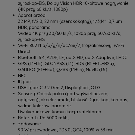
żyroskop-EIS, Dolby Vision HDR 10-bitowe nagrywanie
(4K przy 60 kl./s, 1080p)
Aparat przód:
32 MP, f/2.0, 22 mm (szerokokątny), 1/3,14", 0,7 µm
HDR, panorama
Wideo 4K przy 30/60 kl./s, 1080p przy 30/60 kl./s,
żyroskop-EIS
Wi-Fi 802.11 a/b/g/n/ac/6e/7, trójzakresowy, Wi-Fi
Direct
Bluetooth 5.4, A2DP, LE, aptX HD, aptX Adaptive, LHDC
GPS (L1+L5), GLONASS (L1), BDS (B1I+B1c+B2a),
GALILEO (E1+E5a), QZSS (L1+L5), NavIC (L5)
NFC
IR port
USB Type-C 3.2 Gen 2, DisplayPort, OTG
Sensory: ‎Odcisk palca (pod wyświetlaczem,
optyczny), akcelerometr, bliskość, żyroskop, kompas,
widmo kolorów, barometr
Dwukierunkowa komunikacja satelitarna
Bateria: Li-Po 5000 mAh,
Ładowanie
90 W przewodowe, PD3.0, QC4, 100% w 33 min