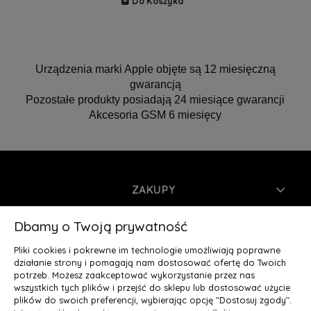
Do Koszyka
Urządzenia marki Apple objęte są 12 miesięczną
gwarancją
Pozostałe produkty posiadają 24 miesiące gwarancji
Akcesoria GSM 6 miesięcy
ZAKUPY
INFORMACJE
Dbamy o Twoją prywatność
Pliki cookies i pokrewne im technologie umożliwiają poprawne
MOJE KONTO
działanie strony i pomagają nam dostosować ofertę do Twoich
potrzeb. Możesz zaakceptować wykorzystanie przez nas
wszystkich tych plików i przejść do sklepu lub dostosować użycie
O NAS
plików do swoich preferencji, wybierając opcję "Dostosuj zgody".