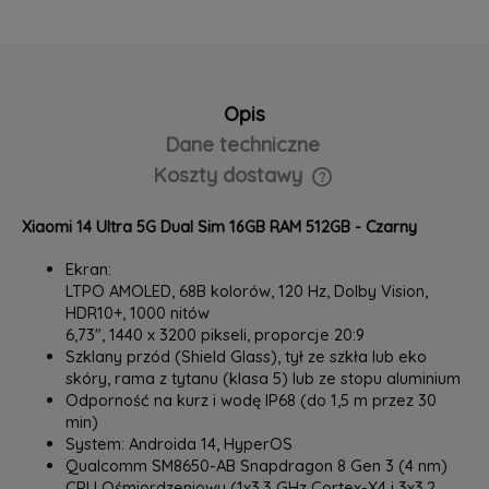
Opis
Dane techniczne
Koszty dostawy
Cena nie zawiera ewentualnych kosztów płatności
Xiaomi 14 Ultra 5G Dual Sim 16GB RAM 512GB - Czarny
Ekran:
LTPO AMOLED, 68B kolorów, 120 Hz, Dolby Vision,
HDR10+, 1000 nitów
6,73", ‎1440 x 3200 pikseli, proporcje 20:9
‎Szklany przód (Shield Glass), tył ze szkła lub eko
skóry, rama z tytanu (klasa 5) lub ze stopu aluminium
Odporność na kurz i wodę IP68 (do 1,5 m przez 30
min)
System: Androida 14, HyperOS
Qualcomm SM8650-AB Snapdragon 8 Gen 3 (4 nm)
CPU Ośmiordzeniowy (1x3,3 GHz Cortex-X4 i 3x3,2