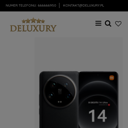
NUMER TELEFONU:
666666950
KONTAKT@DELUXURY.PL