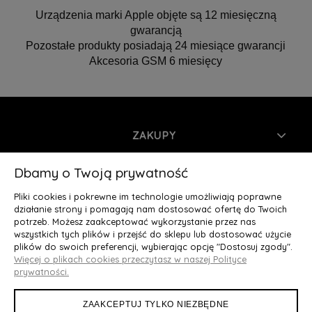
Urządzenia marki Apple objęte są 12 miesięczną
gwarancją
Pozostałe produkty posiadają 24 miesiące gwarancji
Akcesoria GSM 6 miesięcy
ZAKUPY
INFORMACJE
Dbamy o Twoją prywatność
Pliki cookies i pokrewne im technologie umożliwiają poprawne
MOJE KONTO
działanie strony i pomagają nam dostosować ofertę do Twoich
potrzeb. Możesz zaakceptować wykorzystanie przez nas
wszystkich tych plików i przejść do sklepu lub dostosować użycie
O NAS
plików do swoich preferencji, wybierając opcję "Dostosuj zgody".
Więcej o plikach cookies przeczytasz w naszej Polityce
Deluxury.pl
|| Struga 7, 90-420 Łódź, woj. łódzkie || NIP:
prywatności.
5252902064 || tel.: 666 666 950, e-mail: kontakt@deluxury.pl
ZAAKCEPTUJ TYLKO NIEZBĘDNE